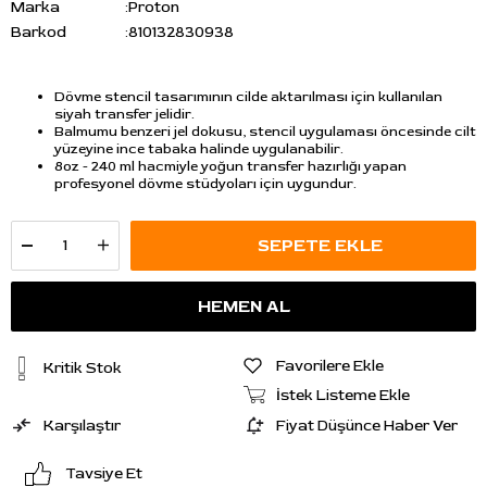
Marka
:
Proton
Barkod
:
810132830938
Dövme stencil tasarımının cilde aktarılması için kullanılan
siyah transfer jelidir.
Balmumu benzeri jel dokusu, stencil uygulaması öncesinde cilt
yüzeyine ince tabaka halinde uygulanabilir.
8oz - 240 ml hacmiyle yoğun transfer hazırlığı yapan
profesyonel dövme stüdyoları için uygundur.
Favorilere Ekle
Kritik Stok
İstek Listeme Ekle
Karşılaştır
Fiyat Düşünce Haber Ver
Tavsiye Et