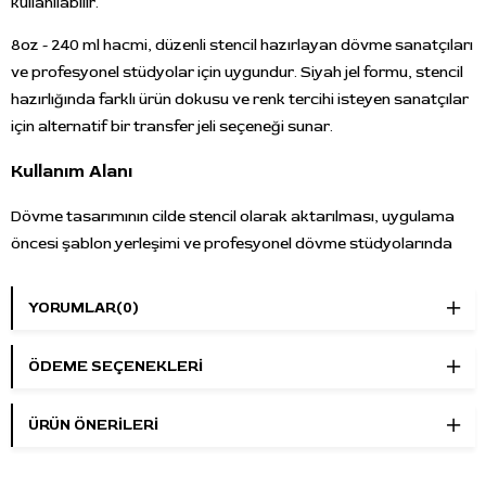
kullanılabilir.
8oz - 240 ml hacmi, düzenli stencil hazırlayan dövme sanatçıları
ve profesyonel stüdyolar için uygundur. Siyah jel formu, stencil
hazırlığında farklı ürün dokusu ve renk tercihi isteyen sanatçılar
için alternatif bir transfer jeli seçeneği sunar.
Kullanım Alanı
Dövme tasarımının cilde stencil olarak aktarılması, uygulama
öncesi şablon yerleşimi ve profesyonel dövme stüdyolarında
transfer hazırlığı için kullanılabilir. Termal transfer kağıdı veya
uygun stencil kağıtlarıyla birlikte tercih edilebilir.
YORUMLAR
(0)
Öne Çıkan Özellikler
ÖDEME SEÇENEKLERI
Marka:
Proton
Ürün adı:
Black Stencil Prime Gel
ÜRÜN ÖNERILERI
Ürün tipi:
Dövme transfer jeli
Renk:
Siyah
Hacim:
8oz - 240 ml