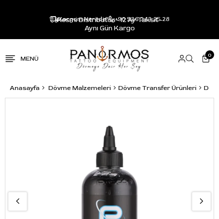
Resmi Distribütör - 12 Ay Taksit -
Kargom Nerede?
+90 536 343 25 28
Aynı Gün Kargo
0
Anasayfa
Dövme Malzemeleri
Dövme Transfer Ürünleri
Dövm