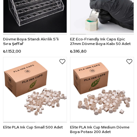
Dövme Boya Standı Akrilik 5’li
EZ Eco-Friendly Ink Caps Epic
Sıra Şeffaf
27mm Dövme Boya Kabı 50 Adet
₺1.152,00
₺316,80
Elite PLA Ink Cup Small 500 Adet
Elite PLA Ink Cup Medium Dövme
Boya Potası 200 Adet