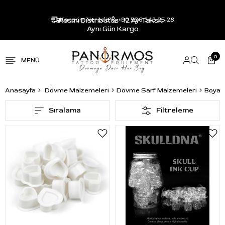
Resmi Distribütör - 12 Ay Taksit -
Kargom Nerede?
+90 536 343 25 28
Aynı Gün Kargo
0
Anasayfa
Dövme Malzemeleri
Dövme Sarf Malzemeleri
Boya K
Sıralama
Filtreleme