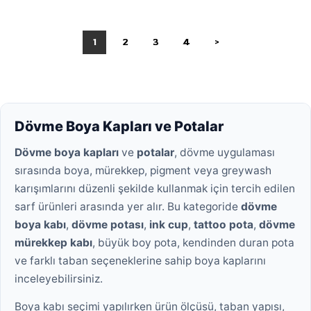
1
2
3
4
>
Dövme Boya Kapları ve Potalar
Dövme boya kapları
ve
potalar
, dövme uygulaması
sırasında boya, mürekkep, pigment veya greywash
karışımlarını düzenli şekilde kullanmak için tercih edilen
sarf ürünleri arasında yer alır. Bu kategoride
dövme
boya kabı
,
dövme potası
,
ink cup
,
tattoo pota
,
dövme
mürekkep kabı
, büyük boy pota, kendinden duran pota
ve farklı taban seçeneklerine sahip boya kaplarını
inceleyebilirsiniz.
Boya kabı seçimi yapılırken ürün ölçüsü, taban yapısı,