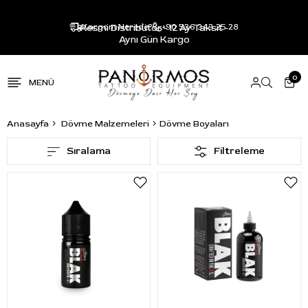
Resmi Distribütör - 12 Ay Taksit -
Kargom Nerede?
+90 536 343 25 28
Aynı Gün Kargo
0
Anasayfa
Dövme Malzemeleri
Dövme Boyaları
Sıralama
Filtreleme