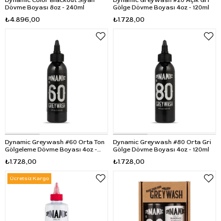
Dynamic Color Blackout Siyah
Dynamic Greywash #20 Açık Gri
Dövme Boyası 8oz - 240ml
Gölge Dövme Boyası 4oz - 120ml
₺4.896,00
₺1.728,00
Dynamic Greywash #60 Orta Ton
Dynamic Greywash #80 Orta Gri
Gölgeleme Dövme Boyası 4oz -
Gölge Dövme Boyası 4oz - 120ml
120ml
₺1.728,00
₺1.728,00
Ücretsiz Kargo