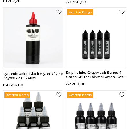
₺1.267,20
₺3.456,00
Ücretsiz Kargo
Empire Inks Graywash Series 4
Dynamic Union Black Siyah Dövme
Stage Gri Ton Dövme Boyası Seti
Boyası 8oz - 240ml
2oz - 60ml
₺7.200,00
₺4.608,00
Ücretsiz Kargo
Ücretsiz Kargo