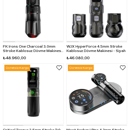
FK Irons One Charcoal 3.0mm
WJX HyperForce 4.5mm Stroke
Stroke Kablosuz Dövme Makinesi
Kablosuz Dövme Makinesi - Siyah
- Siyah
₺48.960,00
₺46.080,00
Ücretsiz Kargo
Ücretsiz Kargo