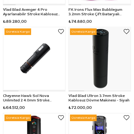
Vlad Blad Avenger 4 Pro
FK Irons Flux Max Bubblegum
Ayarlanabilir Stroke Kablosuz
3.2mm Stroke Çift Bataryalı
Dövme Makinesi 3.2-5.5mm 30mm
Kablosuz Dövme Makinesi -
₺89.280,00
₺74.880,00
Grip - Siyah
Pembe
Ücretsiz Kargo
Ücretsiz Kargo
Cheyenne Hawk Sol Nova
Vlad Blad Ultron 3.7mm Stroke
Unlimited 2 4.0mm Stroke
Kablosuz Dövme Makinesi - Siyah
Kablosuz Dövme Makinesi - Siyah
₺64.512,00
₺72.000,00
Ücretsiz Kargo
Ücretsiz Kargo