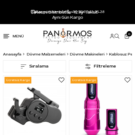
Resmi Distribütör - 12 Ay Taksit -
Kargom Nerede?
+90 536 343 25 28
Aynı Gün Kargo
0
Anasayfa
Dövme Malzemeleri
Dövme Makineleri
Kablosuz Pen
Sıralama
Filtreleme
Ücretsiz Kargo
Ücretsiz Kargo