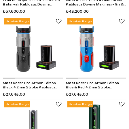
Critical Torque 3.5mm Stroke Tek
Mast Archer Ultra 4.2mm Stroke
Bataryalı Kablosuz Dövme
Kablosuz Dövme Makinesi - Gri &
Makinesi - Siyah
Siyah
₺57.600,00
₺43.200,00
Ücretsiz Kargo
Ücretsiz Kargo
Mast Racer Pro Armor Edition
Mast Racer Pro Armor Edition
Black 4.2mm Stroke Kablosuz
Blue & Red 4.2mm Stroke
Dövme Makinesi - Siyah
Kablosuz Dövme Makinesi - Mavi
₺27.648,00
₺27.648,00
& Kırmızı
Ücretsiz Kargo
Ücretsiz Kargo