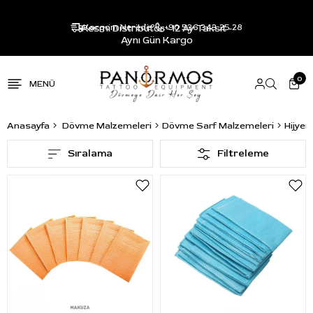
Resmi Distribütör - 12 Ay Taksit -
Kargom Nerede?
+90 536 343 25 28
Aynı Gün Kargo
0
Anasayfa
Dövme Malzemeleri
Dövme Sarf Malzemeleri
Hijyen
Sıralama
Filtreleme