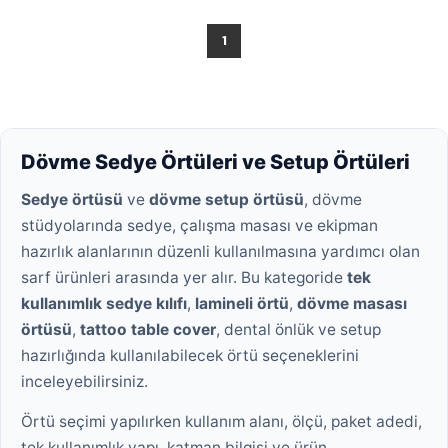
1
Dövme Sedye Örtüleri ve Setup Örtüleri
Sedye örtüsü
ve
dövme setup örtüsü
, dövme
stüdyolarında sedye, çalışma masası ve ekipman
hazırlık alanlarının düzenli kullanılmasına yardımcı olan
sarf ürünleri arasında yer alır. Bu kategoride
tek
kullanımlık sedye kılıfı
,
lamineli örtü
,
dövme masası
örtüsü
,
tattoo table cover
, dental önlük ve setup
hazırlığında kullanılabilecek örtü seçeneklerini
inceleyebilirsiniz.
Örtü seçimi yapılırken kullanım alanı, ölçü, paket adedi,
tek kullanımlık yapı, katman bilgisi ve ürün