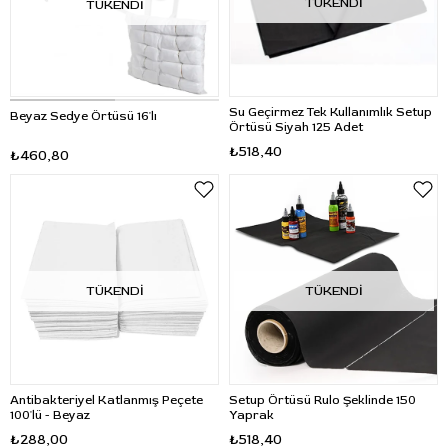
TÜKENDI
TÜKENDI
Su Geçirmez Tek Kullanımlık Setup
Beyaz Sedye Örtüsü 16'lı
Örtüsü Siyah 125 Adet
₺518,40
₺460,80
TÜKENDI
TÜKENDI
Antibakteriyel Katlanmış Peçete
Setup Örtüsü Rulo Şeklinde 150
100'lü - Beyaz
Yaprak
₺288,00
₺518,40