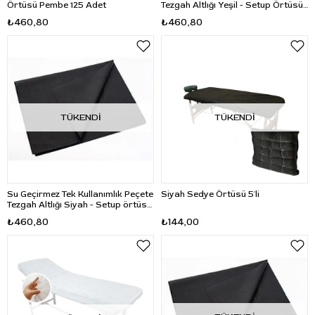
Örtüsü Pembe 125 Adet
Tezgah Altlığı Yeşil - Setup Örtüsü
125 Adet
₺460,80
₺460,80
TÜKENDI
TÜKENDI
Su Geçirmez Tek Kullanımlık Peçete
Siyah Sedye Örtüsü 5'li
Tezgah Altlığı Siyah - Setup örtüsü
100 Adet
₺460,80
₺144,00