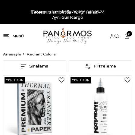
Resmi Distribütör - 12 Ay Taksit -
Kargom Nerede?
+90 536 343 25 28
Aynı Gün Kargo
0
Anasayfa
Radiant Colors
Sıralama
Filtreleme
YENI ÜRÜN
YENI ÜRÜN