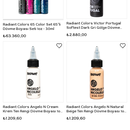
Radiant Colors Victor Portugal
Radiant Colors 65 Color Set 65’li
Softest Dark Gri Gölge Dövme
Dövme Boyası Seti 1oz - 30ml
Boyası 4oz - 120ml
₺2.880,00
₺63.360,00
Radiant Colors Angelo N Cream
Radiant Colors Angelo N Natural
Krem Ten Rengi Dövme Boyası 1oz
Beige Ten Rengi Dövme Boyası 1oz
- 30ml
- 30ml
₺1.209,60
₺1.209,60