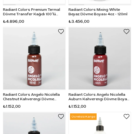
Radiant Colors Premium Termal
Radiant Colors Mixing White
Dövme Transfer Kağıdı 100’lü
Beyaz Dövme Boyası 4oz - 120ml
8.5x14
₺4.896,00
₺3.456,00
Radiant Colors Angelo Nicolella
Radiant Colors Angelo Nicolella
Chestnut Kahverengi Dövme
Auburn Kahverengi Dövme Boyası
Boyası 1oz - 30ml
1oz - 30ml
₺1.152,00
₺1.152,00
Ücretsiz Kargo