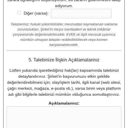
ediyorum.
Diğer (varsa):
Talepleriniz; hukuki yükümlülükler, mevzuattan kaynaklanan saklama
zorunlulukları, Şirket’in meşru menfaatleri ve teknik imkânlar
çerçevesinde değerlendirilecektir. KVKK ve ilgili mevzuat uyarınca
mümkün olmayan talepler reddedilebilecek veya kısmen
karşılanabilecektir.
5. Talebinize İlişkin Açıklamalarınız
Lütfen yukarıda işaretlediğiniz hak(lar) kapsamında talebinizi
detaylandırınız. Şirket’in başvurunuzu etkin şekilde
değerlendirebilmesi için; olay/işlem tarihi, ilgili kanal (web sitesi,
çağrı merkezi, mağaza, e-posta vb.), varsa birim veya platform
adı gibi bilgilerle talebinizi mümkün olduğunca somutlaştırınız.
Açıklamalarınız: