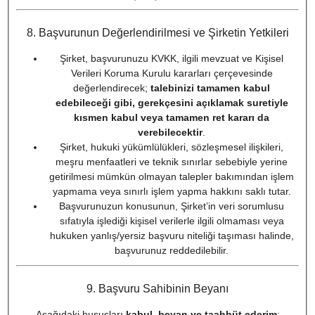
8. Başvurunun Değerlendirilmesi ve Şirketin Yetkileri
Şirket, başvurunuzu KVKK, ilgili mevzuat ve Kişisel
Verileri Koruma Kurulu kararları çerçevesinde
değerlendirecek;
talebinizi tamamen kabul
edebileceği gibi, gerekçesini açıklamak suretiyle
kısmen kabul veya tamamen ret kararı da
verebilecektir
.
Şirket, hukuki yükümlülükleri, sözleşmesel ilişkileri,
meşru menfaatleri ve teknik sınırlar sebebiyle yerine
getirilmesi mümkün olmayan talepler bakımından işlem
yapmama veya sınırlı işlem yapma hakkını saklı tutar.
Başvurunuzun konusunun, Şirket’in veri sorumlusu
sıfatıyla işlediği kişisel verilerle ilgili olmaması veya
hukuken yanlış/yersiz başvuru niteliği taşıması halinde,
başvurunuz reddedilebilir.
9. Başvuru Sahibinin Beyanı
Aşağıdaki hususları
kabul, beyan ve taahhüt ederim
: