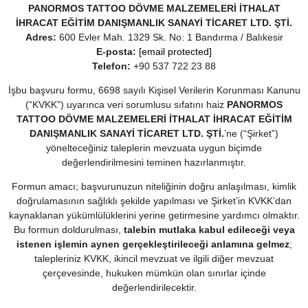
PANORMOS TATTOO DÖVME MALZEMELERİ İTHALAT
İHRACAT EĞİTİM DANIŞMANLIK SANAYİ TİCARET LTD. ŞTİ.
Adres:
600 Evler Mah. 1329 Sk. No: 1 Bandırma / Balıkesir
E-posta:
[email protected]
Telefon:
+90 537 722 23 88
İşbu başvuru formu, 6698 sayılı Kişisel Verilerin Korunması Kanunu
(“KVKK”) uyarınca veri sorumlusu sıfatını haiz
PANORMOS
TATTOO DÖVME MALZEMELERİ İTHALAT İHRACAT EĞİTİM
DANIŞMANLIK SANAYİ TİCARET LTD. ŞTİ.
’ne (“Şirket”)
yönelteceğiniz taleplerin mevzuata uygun biçimde
değerlendirilmesini teminen hazırlanmıştır.
Formun amacı; başvurunuzun niteliğinin doğru anlaşılması, kimlik
doğrulamasının sağlıklı şekilde yapılması ve Şirket’in KVKK’dan
kaynaklanan yükümlülüklerini yerine getirmesine yardımcı olmaktır.
Bu formun doldurulması,
talebin mutlaka kabul edileceği veya
istenen işlemin aynen gerçekleştirileceği anlamına gelmez
;
talepleriniz KVKK, ikincil mevzuat ve ilgili diğer mevzuat
çerçevesinde, hukuken mümkün olan sınırlar içinde
değerlendirilecektir.