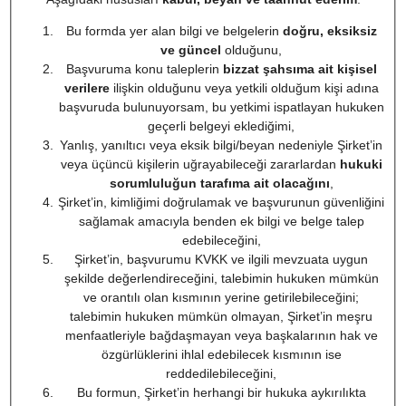
Bu formda yer alan bilgi ve belgelerin
doğru, eksiksiz
ve güncel
olduğunu,
Başvuruma konu taleplerin
bizzat şahsıma ait kişisel
verilere
ilişkin olduğunu veya yetkili olduğum kişi adına
başvuruda bulunuyorsam, bu yetkimi ispatlayan hukuken
geçerli belgeyi eklediğimi,
Yanlış, yanıltıcı veya eksik bilgi/beyan nedeniyle Şirket’in
veya üçüncü kişilerin uğrayabileceği zararlardan
hukuki
sorumluluğun tarafıma ait olacağını
,
Şirket’in, kimliğimi doğrulamak ve başvurunun güvenliğini
sağlamak amacıyla benden ek bilgi ve belge talep
edebileceğini,
Şirket’in, başvurumu KVKK ve ilgili mevzuata uygun
şekilde değerlendireceğini, talebimin hukuken mümkün
ve orantılı olan kısmının yerine getirilebileceğini;
talebimin hukuken mümkün olmayan, Şirket’in meşru
menfaatleriyle bağdaşmayan veya başkalarının hak ve
özgürlüklerini ihlal edebilecek kısmının ise
reddedilebileceğini,
Bu formun, Şirket’in herhangi bir hukuka aykırılıkta