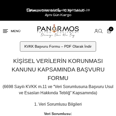
Resmi Distribütör - 12 Ay Taksit -
Kargom Nerede?
+90 536 343 25 28
Aynı Gün Kargo
0
KVKK Başvuru Formu – PDF Olarak İndir
KİŞİSEL VERİLERİN KORUNMASI
KANUNU KAPSAMINDA BAŞVURU
FORMU
(6698 Sayılı KVKK m.11 ve “Veri Sorumlusuna Başvuru Usul
ve Esasları Hakkında Tebliğ” Kapsamında)
1. Veri Sorumlusu Bilgileri
Veri Sorumlusu: