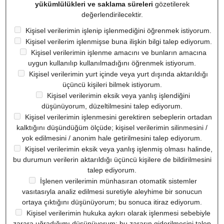
yükümlülükleri ve saklama süreleri
gözetilerek
değerlendirilecektir.
Kişisel verilerimin işlenip işlenmediğini öğrenmek istiyorum.
Kişisel verilerim işlenmişse buna ilişkin bilgi talep ediyorum.
Kişisel verilerimin işlenme amacını ve bunların amacına
uygun kullanılıp kullanılmadığını öğrenmek istiyorum.
Kişisel verilerimin yurt içinde veya yurt dışında aktarıldığı
üçüncü kişileri bilmek istiyorum.
Kişisel verilerimin eksik veya yanlış işlendiğini
düşünüyorum, düzeltilmesini talep ediyorum.
Kişisel verilerimin işlenmesini gerektiren sebeplerin ortadan
kalktığını düşündüğüm ölçüde; kişisel verilerimin silinmesini /
yok edilmesini / anonim hale getirilmesini talep ediyorum.
Kişisel verilerimin eksik veya yanlış işlenmiş olması halinde,
bu durumun verilerin aktarıldığı üçüncü kişilere de bildirilmesini
talep ediyorum.
İşlenen verilerimin münhasıran otomatik sistemler
vasıtasıyla analiz edilmesi suretiyle aleyhime bir sonucun
ortaya çıktığını düşünüyorum; bu sonuca itiraz ediyorum.
Kişisel verilerimin hukuka aykırı olarak işlenmesi sebebiyle
zarara uğradığımı düşünüyorum; bu zararın giderilmesini talep