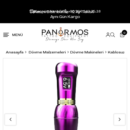
Resmi Distribütör - 12 Ay Taksit -
Kargom Nerede?
+90 536 343 25 28
Aynı Gün Kargo
0
Anasayfa
Dövme Malzemeleri
Dövme Makineleri
Kablosuz P