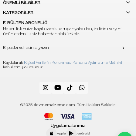
S: Hangi iğne sistemi ile uyumludur?
ÖNEMLİ BİLGİLER
C:
Standart kartuş iğneler ile uyumlu yapıdadır.
KATEGORİLER
E-BÜLTEN ABONELİĞİ
Haber listemize kayıt olarak kampanyalardan, indirim ve yeni
ürünlerden ilk siz haberdar olabilirsiniz.
Kaydolarak
Kişisel Verilerin Korunması Kanunu Aydınlatma Metnini
kabul etmiş olursunuz.
©2025 dovmemalzeme.com. Tüm Hakları Saklıdır.
Uygulamalarımız
Apple
Android