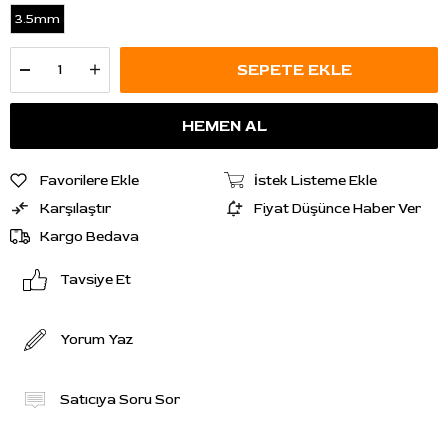
3.5mm
Favorilere Ekle
İstek Listeme Ekle
Karşılaştır
Fiyat Düşünce Haber Ver
Kargo Bedava
Tavsiye Et
Yorum Yaz
Satıcıya Soru Sor