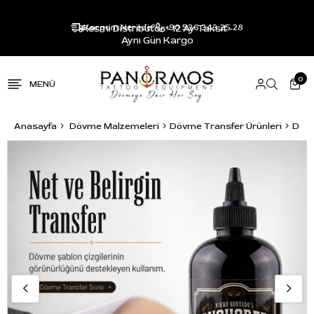
Resmi Distribütör - 12 Ay Taksit -
Kargom Nerede?
+90 536 343 25 28
Aynı Gün Kargo
0
Anasayfa
Dövme Malzemeleri
Dövme Transfer Ürünleri
Dövm