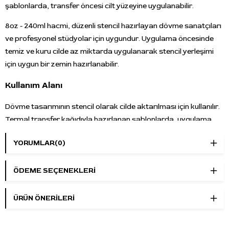
şablonlarda, transfer öncesi cilt yüzeyine uygulanabilir.
8oz - 240ml hacmi, düzenli stencil hazırlayan dövme sanatçıları
ve profesyonel stüdyolar için uygundur. Uygulama öncesinde
temiz ve kuru cilde az miktarda uygulanarak stencil yerleşimi
için uygun bir zemin hazırlanabilir.
Kullanım Alanı
Dövme tasarımının stencil olarak cilde aktarılması için kullanılır.
Termal transfer kağıdıyla hazırlanan şablonlarda, uygulama
öncesi transfer hazırlığı ve stencil yerleşimi için tercih edilebilir.
YORUMLAR
(0)
Öne Çıkan Özellikler
Marka:
Anchored by Nikko Hurtado
ÖDEME SEÇENEKLERI
Ürün adı:
Stencil Solution
Ürün tipi:
Dövme transfer sıvısı
ÜRÜN ÖNERILERI
Hacim:
8oz - 240ml
Kullanım:
Stencil tasarımını cilde aktarma