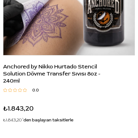
Anchored by Nikko Hurtado Stencil
Solution Dövme Transfer Sıvısı 8oz -
240ml
0.0
₺1.843,20
₺1.843,20
`den başlayan taksitlerle