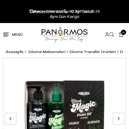
Resmi Distribütör - 12 Ay Taksit -
Kargom Nerede?
+90 536 343 25 28
Aynı Gün Kargo
0
Anasayfa
Dövme Malzemeleri
Dövme Transfer Ürünleri
Dövm