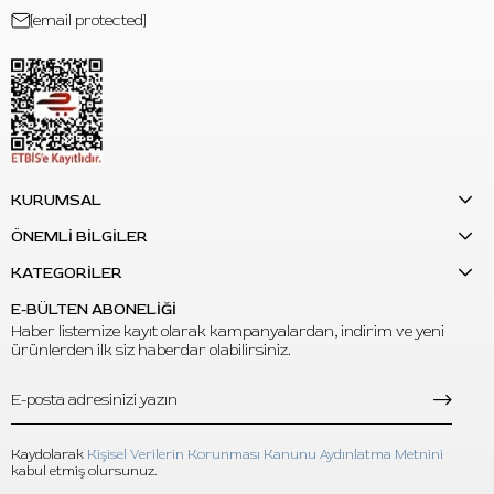
[email protected]
S: Bu ürün dövme boyası yerine kullanılabilir mi?
C: Hayır. Bu set dövme boyası değildir. Transfer jeli ve remover
yalnızca stencil hazırlığı ve stencil temizliği için kullanılmalıdır.
KURUMSAL
ÖNEMLİ BİLGİLER
KATEGORİLER
E-BÜLTEN ABONELİĞİ
Haber listemize kayıt olarak kampanyalardan, indirim ve yeni
ürünlerden ilk siz haberdar olabilirsiniz.
Kaydolarak
Kişisel Verilerin Korunması Kanunu Aydınlatma Metnini
kabul etmiş olursunuz.