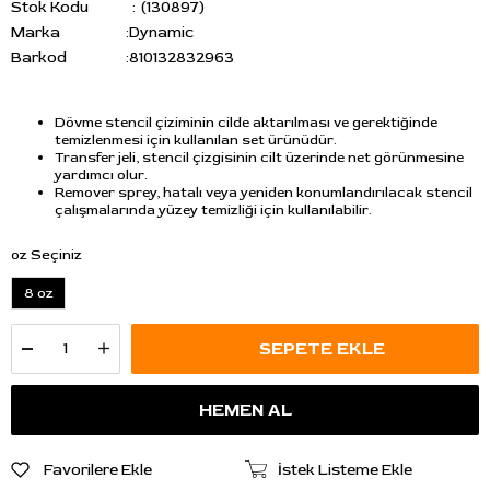
Stok Kodu
(130897)
Marka
:
Dynamic
Barkod
:
810132832963
Dövme stencil çiziminin cilde aktarılması ve gerektiğinde
temizlenmesi için kullanılan set ürünüdür.
Transfer jeli, stencil çizgisinin cilt üzerinde net görünmesine
yardımcı olur.
Remover sprey, hatalı veya yeniden konumlandırılacak stencil
çalışmalarında yüzey temizliği için kullanılabilir.
oz Seçiniz
8 oz
Favorilere Ekle
İstek Listeme Ekle