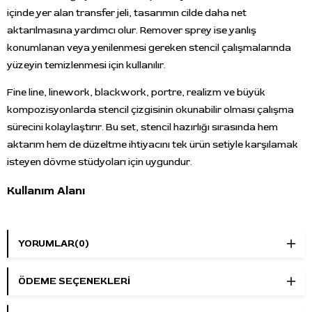
içinde yer alan transfer jeli, tasarımın cilde daha net
aktarılmasına yardımcı olur. Remover sprey ise yanlış
konumlanan veya yenilenmesi gereken stencil çalışmalarında
yüzeyin temizlenmesi için kullanılır.
Fine line, linework, blackwork, portre, realizm ve büyük
kompozisyonlarda stencil çizgisinin okunabilir olması çalışma
sürecini kolaylaştırır. Bu set, stencil hazırlığı sırasında hem
aktarım hem de düzeltme ihtiyacını tek ürün setiyle karşılamak
isteyen dövme stüdyoları için uygundur.
Kullanım Alanı
Dövme uygulaması öncesinde stencil çiziminin cilde aktarılması,
hatalı yerleşen stencil’in temizlenmesi ve yeniden stencil hazırlığı
YORUMLAR
(0)
yapılması için kullanılır. Dövme boyası veya bakım ürünü değildir;
yalnızca transfer ve stencil hazırlık aşamasında kullanılmalıdır.
ÖDEME SEÇENEKLERI
Öne Çıkan Özellikler