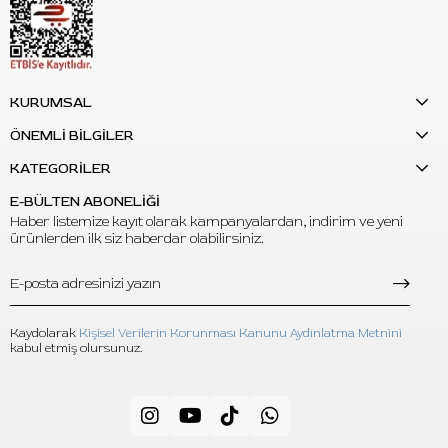
S: Termal transfer kağıdıyla kullanılabilir mi?
C: Evet. Termal transfer kağıdıyla hazırlanan dövme
şablonlarının cilt üzerine aktarımında kullanılabilir.
KURUMSAL
S: Freehand çizimlerde kullanılabilir mi?
ÖNEMLİ BİLGİLER
C: Evet. Freehand marker çizimlerinde ve carbon stencil
KATEGORİLER
çalışmalarında da tercih edilebilir.
E-BÜLTEN ABONELİĞİ
S: 240ml hacim kimler için uygundur?
Haber listemize kayıt olarak kampanyalardan, indirim ve yeni
ürünlerden ilk siz haberdar olabilirsiniz.
C: Sık stencil hazırlayan dövme stüdyoları, yoğun randevu
trafiği olan sanatçılar ve transfer ürününü düzenli kullanan
profesyonel kullanıcılar için uygundur.
Kaydolarak
Kişisel Verilerin Korunması Kanunu Aydınlatma Metnini
kabul etmiş olursunuz.