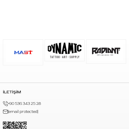
kullanıcılar
Kullanım Talimatı
Stencil uygulanacak bölgenin temiz ve kuru olduğundan emin
olunuz. Az miktarda transfer sıvısını uygulama alanına ince bir
tabaka halinde yayınız.
Hazırlanan stencil kağıdını cilt üzerine kaydırmadan yerleştiriniz
ve çizimin aktarılması için kısa süre sabit tutunuz. Transfer
tamamlandıktan sonra şablon çizgilerini kontrol ediniz.
Uygulamaya başlamadan önce stencil çiziminin cilt üzerinde
oturmasını bekleyiniz.
Sık Sorulan Sorular
İLETİŞİM
S: Electrum Premium Tattoo Stencil hangi dövme
+90 536 343 25 28
çalışmalarında kullanılır?
[email protected]
C: Çizgi, yazı, geometrik tasarım, minimal dövme, figürlü
çalışma, freehand hazırlık ve büyük parça stencil aktarımında
kullanılabilir.