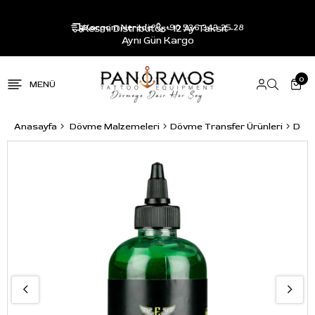
Resmi Distribütör - 12 Ay Taksit -
Kargom Nerede?
+90 536 343 25 28
Aynı Gün Kargo
0
Anasayfa
Dövme Malzemeleri
Dövme Transfer Ürünleri
Dövm