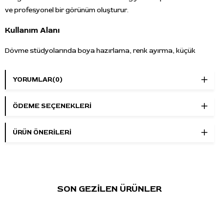
ve profesyonel bir görünüm oluşturur.
Kullanım Alanı
Dövme stüdyolarında boya hazırlama, renk ayırma, küçük
miktarlı boya kullanımı ve seans öncesi setup düzeni oluşturma
amacıyla kullanılabilir. 1000 adetlik paket içeriği, yoğun çalışan
YORUMLAR
(0)
stüdyolar ve düzenli sarf malzeme tüketimi olan profesyonel
kullanıcılar için uygundur.
ÖDEME SEÇENEKLERI
Öne Çıkan Özellikler
ÜRÜN ÖNERILERI
Marka:
AIM
Ürün tipi:
Dövme boya potası
Yapı:
Ayaklı pota
Boy:
Small / küçük boy
Renk:
Gri
SON GEZİLEN ÜRÜNLER
Paket içeriği:
1000 adet
Kullanım alanı:
Dövme boyası hazırlama, renk ayırma ve
stüdyo setup düzeni