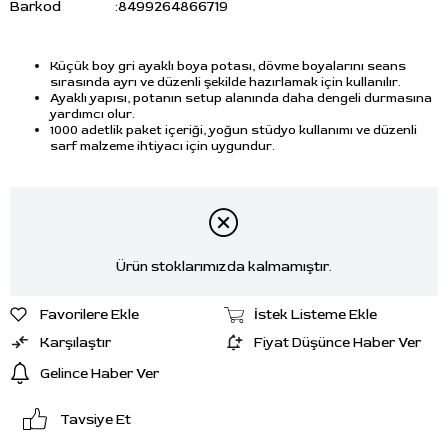
Barkod
:
8499264866719
Küçük boy gri ayaklı boya potası, dövme boyalarını seans
sırasında ayrı ve düzenli şekilde hazırlamak için kullanılır.
Ayaklı yapısı, potanın setup alanında daha dengeli durmasına
yardımcı olur.
1000 adetlik paket içeriği, yoğun stüdyo kullanımı ve düzenli
sarf malzeme ihtiyacı için uygundur.
Ürün stoklarımızda kalmamıştır.
Favorilere Ekle
İstek Listeme Ekle
Karşılaştır
Fiyat Düşünce Haber Ver
Gelince Haber Ver
Tavsiye Et