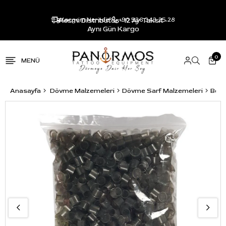
Resmi Distribütör - 12 Ay Taksit -
Kargom Nerede?
+90 536 343 25 28
Aynı Gün Kargo
0
Anasayfa
Dövme Malzemeleri
Dövme Sarf Malzemeleri
Boya