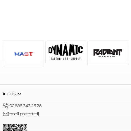
S: Paket içinde kaç adet bulunur?
C:
Paket içinde 125 adet boya potası bulunur.
S: Ürün hangi tiptedir?
C:
Ürün kendinden ayaklı boya potasıdır.
S: Ürün hangi boydadır?
C:
Ürün ekstra büyük boydur.
İLETİŞİM
+90 536 343 25 28
[email protected]