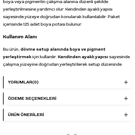
boya veya pigmentin çalışma alanına düzenli şekilde
yerleştirilmesine yardımcı olur. Kendinden ayaklı yapısı
sayesinde yüzeye doğrudan konularak kullanılabilir. Paket
içerisinde 125 adet boya potası bulunur.
Kullanım Alanı
Bu ürün,
dövme setup alanında boya ve pigment
yerleştirmek
için kullanılır.
Kendinden ayaklı yapısı
sayesinde
çalışma yüzeyine doğrudan yerleştirilerek setup düzeninde
pratik kullanım sunar.
YORUMLAR
(0)
Ürün Özellikleri
Ürün Tipi:
Ayaklı boya potası
ÖDEME SEÇENEKLERI
Boyut:
Ekstra büyük boy
Çap:
20 mm
ÜRÜN ÖNERILERI
Yapı:
Kendinden ayaklı
Paket İçeriği:
125 adet
Öne Çıkan Özellikler