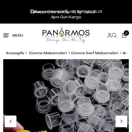
Resmi Distribütör - 12 Ay Taksit -
Kargom Nerede?
+90 536 343 25 28
Aynı Gün Kargo
0
Anasayfa
Dövme Malzemeleri
Dövme Sarf Malzemeleri
Boya