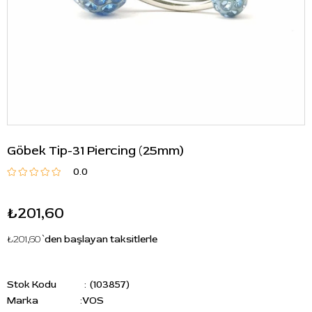
Göbek Tip-31 Piercing (25mm)
0.0
₺201,60
₺201,60
`den başlayan taksitlerle
Stok Kodu
(103857)
Marka
:
VOS