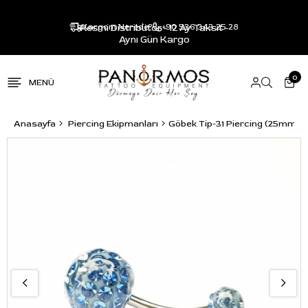
Resmi Distribütör - 12 Ay Taksit -
Kargom Nerede?
+90 536 343 25 28
Aynı Gün Kargo
0
Anasayfa
Piercing Ekipmanları
Göbek Tip-31 Piercing (25mm)