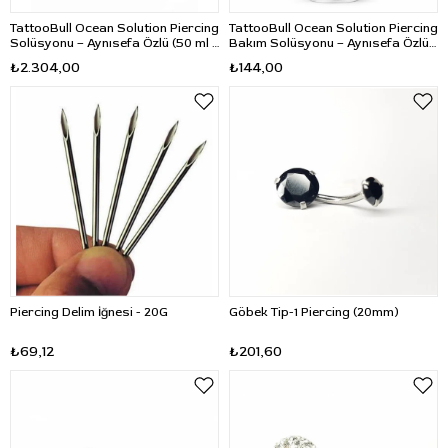
TattooBull Ocean Solution Piercing
TattooBull Ocean Solution Piercing
Solüsyonu – Aynısefa Özlü (50 ml ×
Bakım Solüsyonu – Aynısefa Özlü
35'li Stand Set)
Sprey (50 ml)
₺2.304,00
₺144,00
Piercing Delim İğnesi - 20G
Göbek Tip-1 Piercing (20mm)
₺69,12
₺201,60