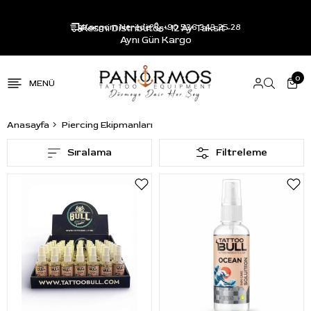
Resmi Distribütör - 12 Ay Taksit -
Kargom Nerede?
+90 536 343 25 28
Aynı Gün Kargo
0
Anasayfa
Piercing Ekipmanları
Sıralama
Filtreleme