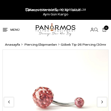
Resmi Distribütör - 12 Ay Taksit -
Kargom Nerede?
+90 536 343 25 28
Aynı Gün Kargo
0
Anasayfa
Piercing Ekipmanları
Göbek Tip-26 Piercing (30mm)