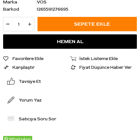
Marka
:
VOS
Barkod
:
1265591276695
Favorilere Ekle
İstek Listeme Ekle
Karşılaştır
Fiyat Düşünce Haber Ver
Tavsiye Et
Yorum Yaz
Satıcıya Soru Sor
WhatsApp