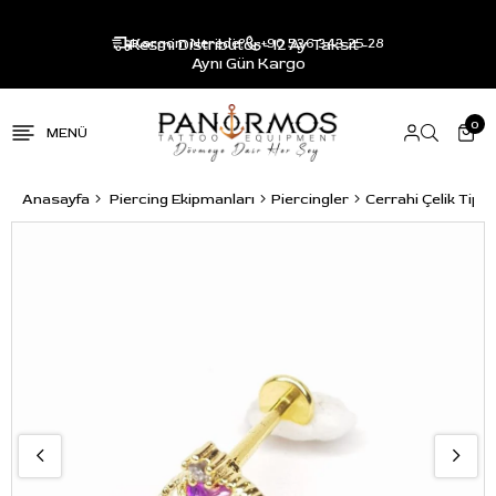
Resmi Distribütör - 12 Ay Taksit -
Kargom Nerede?
+90 536 343 25 28
Aynı Gün Kargo
0
Anasayfa
Piercing Ekipmanları
Piercingler
Cerrahi Çelik Tip