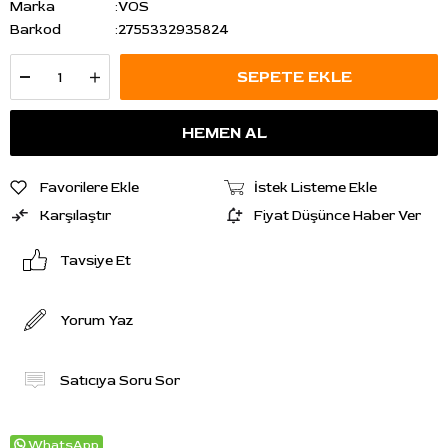
Marka
:
VOS
Barkod
:
2755332935824
Favorilere Ekle
İstek Listeme Ekle
Karşılaştır
Fiyat Düşünce Haber Ver
Tavsiye Et
Yorum Yaz
Satıcıya Soru Sor
WhatsApp