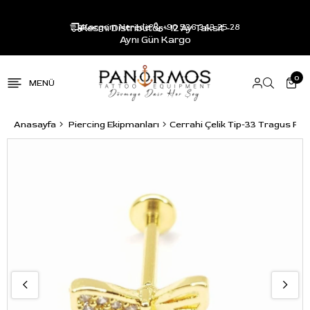
Resmi Distribütör - 12 Ay Taksit -
Kargom Nerede?
+90 536 343 25 28
Aynı Gün Kargo
0
Anasayfa
Piercing Ekipmanları
Cerrahi Çelik Tip-33 Tragus Pi