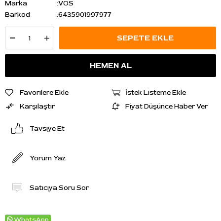
Marka
:
VOS
Barkod
:
6435901997977
Favorilere Ekle
İstek Listeme Ekle
Karşılaştır
Fiyat Düşünce Haber Ver
Tavsiye Et
Yorum Yaz
Satıcıya Soru Sor
WhatsApp