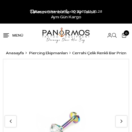
Resmi Distribütör - 12 Ay Taksit -
Kargom Nerede?
+90 536 343 25 28
Aynı Gün Kargo
0
Anasayfa
Piercing Ekipmanları