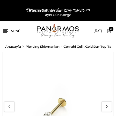
Resmi Distribütör - 12 Ay Taksit -
Kargom Nerede?
+90 536 343 25 28
Aynı Gün Kargo
0
Anasayfa
Piercing Ekipmanları