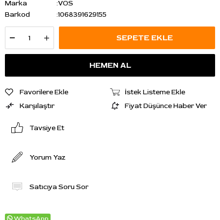
Marka
:
VOS
Barkod
:
1068391629155
Favorilere Ekle
İstek Listeme Ekle
Karşılaştır
Fiyat Düşünce Haber Ver
Tavsiye Et
Yorum Yaz
Satıcıya Soru Sor
WhatsApp