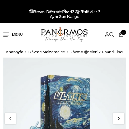
Resmi Distribütör - 12 Ay Taksit -
Kargom Nerede?
+90 536 343 25 28
Aynı Gün Kargo
0
Anasayfa
Dövme Malzemeleri
Dövme İğneleri
Round Liner R