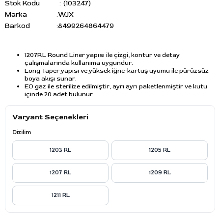
Stok Kodu
(103247)
Marka
:
WJX
Barkod
:
8499264864479
1207RL Round Liner yapısı ile çizgi, kontur ve detay
çalışmalarında kullanıma uygundur.
Long Taper yapısı ve yüksek iğne-kartuş uyumu ile pürüzsüz
boya akışı sunar.
EO gaz ile sterilize edilmiştir, ayrı ayrı paketlenmiştir ve kutu
içinde 20 adet bulunur.
Varyant Seçenekleri
Dizilim
1203 RL
1205 RL
1207 RL
1209 RL
1211 RL