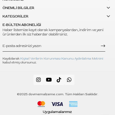
C:
Kutu içinde 20 adet kartuş iğne bulunur.
ÖNEMLİ BİLGİLER
S: Steril mi?
KATEGORİLER
C:
Evet, EO gaz ile sterilize edilmiştir ve ayrı ayrı paketlenmiştir.
E-BÜLTEN ABONELİĞİ
Haber listemize kayıt olarak kampanyalardan, indirim ve yeni
ürünlerden ilk siz haberdar olabilirsiniz.
Kaydolarak
Kişisel Verilerin Korunması Kanunu Aydınlatma Metnini
kabul etmiş olursunuz.
©2025 dovmemalzeme.com. Tüm Hakları Saklıdır.
Uygulamalarımız