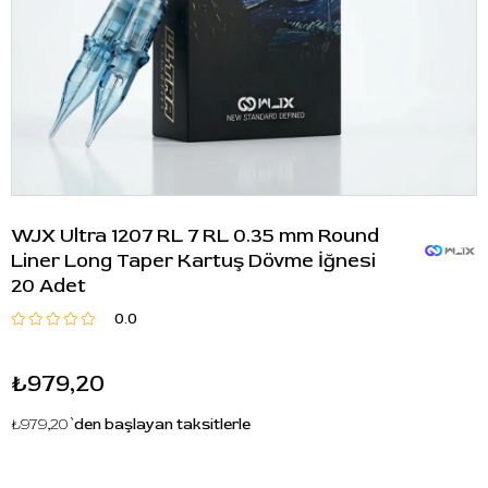
WJX Ultra 1207 RL 7 RL 0.35 mm Round
Liner Long Taper Kartuş Dövme İğnesi
20 Adet
0.0
₺979,20
₺979,20
`den başlayan taksitlerle