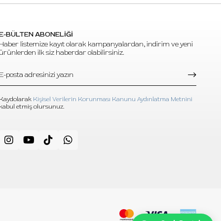
und
E-BÜLTEN ABONELİĞİ
Haber listemize kayıt olarak kampanyalardan, indirim ve yeni
ürünlerden ilk siz haberdar olabilirsiniz.
a gölge,
mak için
iş,
aha
Kaydolarak
Kişisel Verilerin Korunması Kanunu Aydınlatma Metnini
kabul etmiş olursunuz.
çin
e line
rı için
a uygun