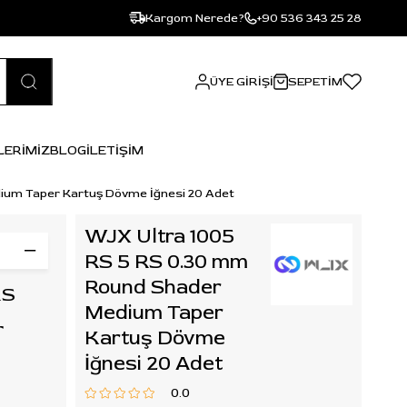
Kargom Nerede?
+90 536 343 25 28
ÜYE GIRIŞI
SEPETIM
LERİMİZ
BLOG
İLETİŞİM
ium Taper Kartuş Dövme İğnesi 20 Adet
WJX Ultra 1005
RS 5 RS 0.30 mm
Round Shader
RS
Medium Taper
r
Kartuş Dövme
İğnesi 20 Adet
0.0