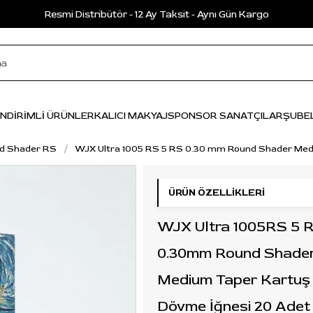
Resmi Distribütör - 12 Ay Taksit - Aynı Gün Kargo
İNDİRİMLİ ÜRÜNLER
KALICI MAKYAJ
SPONSOR SANATÇILAR
ŞUBE
d Shader RS
WJX Ultra 1005 RS 5 RS 0.30 mm Round Shader Med
ÜRÜN ÖZELLIKLERI
WJX Ultra 1005RS 5 
0.30mm Round Shade
Medium Taper Kartuş
Dövme İğnesi 20 Adet