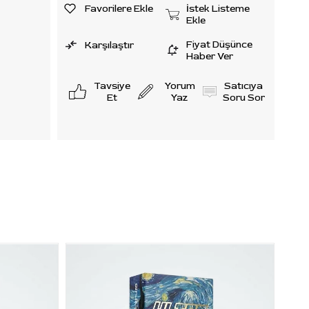
Favorilere Ekle
İstek Listeme
Ekle
rı
Fiyat Düşünce
Karşılaştır
Haber Ver
leri
taylı
Tavsiye
Yorum
Satıcıya
Et
Yaz
Soru Sor
e kalın
S)
5 mm