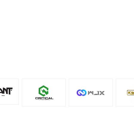
Kartuşu, standart kartuş s
destekleyen makine veya g
üzerine doğru şekilde takını
Uygulama öncesinde kartu
oturuşunu, iğne çıkışını ve 
uyumluluğunu kontrol ediniz
Her kartuş yalnızca tek
kullanımlıktır.
Sık Sorulan Sorular
S: WJX Ultra 1005 RS hangi çal
için uygundur?
C:
Küçük ve orta alan gölgelendir
geçişi, lokal dolgu ve detaylı Rou
Shader çalışmaları için uygundur.
S: 1005 RS kodu ne anlama gelir
C:
10 kodu 0.30 mm (#10) iğne çapı