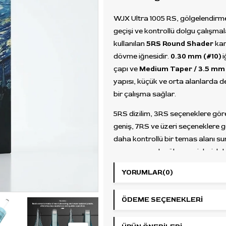
WJX Ultra 1005 RS, gölgelendirm
geçişi ve kontrollü dolgu çalışmala
kullanılan
5RS Round Shader
kar
dövme iğnesidir.
0.30 mm (#10)
i
çapı ve
Medium Taper / 3.5 mm
yapısı, küçük ve orta alanlarda d
bir çalışma sağlar.
5RS dizilim, 3RS seçeneklere gö
geniş, 7RS ve üzeri seçeneklere 
daha kontrollü bir temas alanı su
yapı; yumuşak gölge geçişleri, lok
dolgu alanları, küçük renk yerleş
YORUMLAR
(0)
çalışmaları ve detaylı shader
uygulamaları için uygundur.
ÖDEME SEÇENEKLERI
WJX Ultra serisinin şeffaf polika
kartuş gövdesi, uygulama sırası