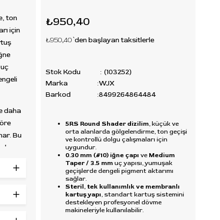
e, ton
₺950,40
rı için
₺950,40
`den başlayan taksitlerle
tuş
ğne
uç
Stok Kodu
(103252)
engeli
Marka
:
WJX
Barkod
:
8499264864484
re daha
göre
5RS Round Shader dizilim
, küçük ve
orta alanlarda gölgelendirme, ton geçişi
nar. Bu
ve kontrollü dolgu çalışmaları için
uygundur.
al
0.30 mm (#10) iğne çapı
ve
Medium
tirme
Taper / 3.5 mm
uç yapısı, yumuşak
geçişlerde dengeli pigment aktarımı
sağlar.
Steril, tek kullanımlık ve membranlı
kartuş yapı
, standart kartuş sistemini
destekleyen profesyonel dövme
rbon
makineleriyle kullanılabilir.
nda