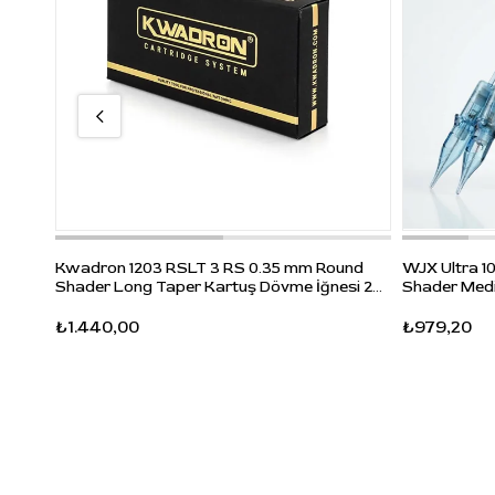
Kwadron 1203 RSLT 3 RS 0.35 mm Round
WJX Ultra 1
Shader Long Taper Kartuş Dövme İğnesi 20
Shader Medi
Adet
20 Adet
₺1.440,00
₺979,20