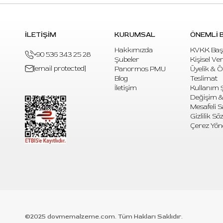
İLETİŞİM
KURUMSAL
ÖNEMLİ B
Hakkımızda
KVKK Baş
+90 536 343 25 28
Şubeler
Kişisel Ve
[email protected]
Panormos PMU
Üyelik & 
Blog
Teslimat
İletişim
Kullanım Ş
Değişim &
Mesafeli S
Gizlilik S
Çerez Yön
©2025 dovmemalzeme.com. Tüm Hakları Saklıdır.