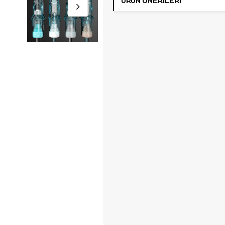
ÜRÜN ÖNERILERI
pigment akışını takip etmeyi kolay
Membranlı kartuş yapısı, pigment 
geri akış riskini azaltmaya yardım
Medium Taper uç formu, gölge ve
çalışmalarında pigment aktarımı i
uygulama kontrolü arasında denge
kullanım sunar.
Her kartuş EO gaz ile sterilize edil
tekli ambalajdadır ve yalnızca te
kullanımlıktır. Kutu içeriğinde
20 
steril kartuş dövme iğnesi
bulu
Standart kartuş sistemini deste
rotary, coil ve pen tipi profesyone
dövme makineleriyle kullanılabilir.
Kullanım Alanı
Küçük ve orta alan gölgele