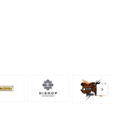
istemini
rip
z.
ş
makine
.
ışmalar
me, ton
nd
?
nı, 05