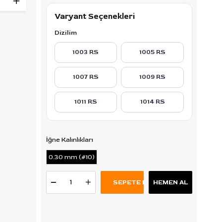
laştırır.
Varyant Seçenekleri
ve sıvı
Dizilim
cı olur.
 dolgu
1003 RS
1005 RS
le
li bir
1007 RS
1009 RS
miştir,
1011 RS
1014 RS
k
adet
nur.
İğne Kalınlıkları
kleyen
0.30 mm (#10)
l
ndirme