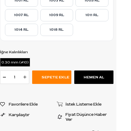
1001 RL
1003 RL
1005 RL
1007 RL
1009 RL
1011 RL
1014 RL
1018 RL
İğne Kalınlıkları
0.30 mm (#10)
Favorilere Ekle
İstek Listeme Ekle
Fiyat Düşünce Haber
Karşılaştır
Ver