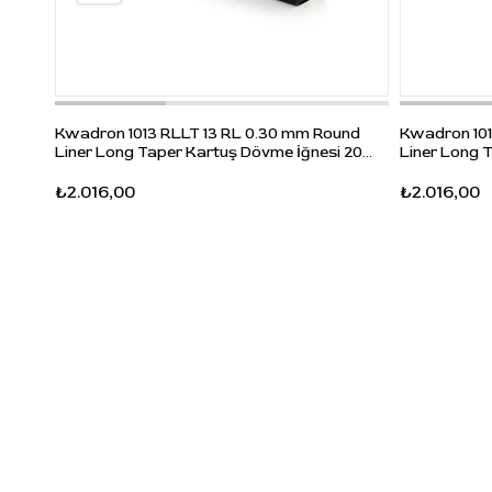
Kwadron 1013 RLLT 13 RL 0.30 mm Round
Kwadron 101
Liner Long Taper Kartuş Dövme İğnesi 20
Liner Long 
Adet
Adet
₺2.016,00
₺2.016,00