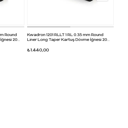
Kwadr
mm Round
Kwadron 1201 RLLT 1 RL 0.35 mm Round
Long 
İğnesi 20
Liner Long Taper Kartuş Dövme İğnesi 20
Adet
₺2.0
₺1.440,00