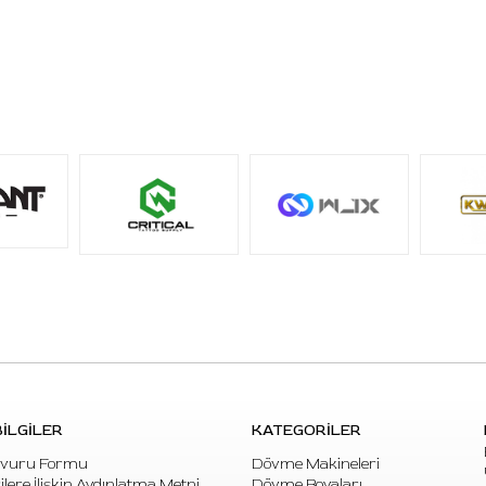
S: Paket içinde kaç adet kartuş vardır?
C:
Kutu içeriğinde 20 adet steril kartuş dövme iğnesi
bulunur.
İLGİLER
KATEGORİLER
vuru Formu
Dövme Makineleri
rilere İlişkin Aydınlatma Metni
Dövme Boyaları