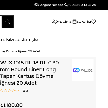
Kargom Nerede?
+90 536 343 25 28
ÜYE GIRIŞI
SEPETIM
LERİMİZ
BLOG
İLETİŞİM
rtuş Dövme İğnesi 20 Adet
WJX 1018 RL 18 RL 0.30
mm Round Liner Long
Taper Kartuş Dövme
İğnesi 20 Adet
0.0
₺1.180,80