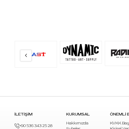
İLETİŞİM
KURUMSAL
ÖNEMLİ B
Hakkımızda
KVKK Baş
+90 536 343 25 28
Şubeler
Kişisel Ve