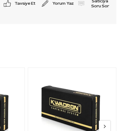
Satıcıya
Tavsiye Et
Yorum Yaz
Soru Sor