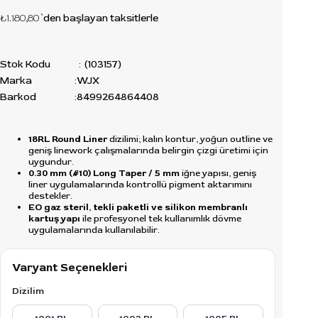
₺1.180,80
`den başlayan taksitlerle
Stok Kodu
(103157)
Marka
:
WJX
Barkod
:
8499264864408
18RL Round Liner
dizilimi; kalın kontur, yoğun outline ve
geniş linework çalışmalarında belirgin çizgi üretimi için
uygundur.
0.30 mm (#10) Long Taper / 5 mm
iğne yapısı, geniş
liner uygulamalarında kontrollü pigment aktarımını
destekler.
EO gaz steril, tekli paketli ve silikon membranlı
kartuş yapı
ile profesyonel tek kullanımlık dövme
uygulamalarında kullanılabilir.
Varyant Seçenekleri
Dizilim