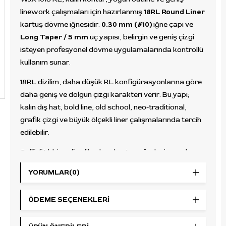
linework çalışmaları için hazırlanmış
18RL Round Liner
kartuş dövme iğnesidir.
0.30 mm (#10)
iğne çapı ve
Long Taper / 5 mm
uç yapısı, belirgin ve geniş çizgi
isteyen profesyonel dövme uygulamalarında kontrollü
kullanım sunar.
18RL dizilim, daha düşük RL konfigürasyonlarına göre
daha geniş ve dolgun çizgi karakteri verir. Bu yapı;
kalın dış hat, bold line, old school, neo-traditional,
grafik çizgi ve büyük ölçekli liner çalışmalarında tercih
edilebilir.
Şeffaf tıbbi sınıf polikarbon kartuş gövdesi, uygulama
sırasında iğne hareketinin ve pigment akışının takip
YORUMLAR
(0)
edilmesine yardımcı olur. Silikon destekli membran
sistemi, boya geri akışını azaltmaya destek olur. Her
ÖDEME SEÇENEKLERI
kartuş EO gaz ile sterilize edilmiştir, tekli
paketlenmiştir ve tek kullanımlıktır.