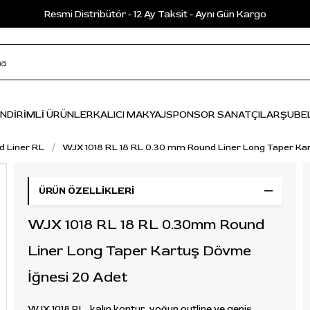
Resmi Distribütör - 12 Ay Taksit - Aynı Gün Kargo
İNDİRİMLİ ÜRÜNLER
KALICI MAKYAJ
SPONSOR SANATÇILAR
ŞUBE
d Liner RL
WJX 1018 RL 18 RL 0.30 mm Round Liner Long Taper Ka
ÜRÜN ÖZELLIKLERI
WJX 1018 RL 18 RL 0.30mm Round
Liner Long Taper Kartuş Dövme
İğnesi 20 Adet
WJX 1018 RL, kalın kontur, yoğun outline ve geniş