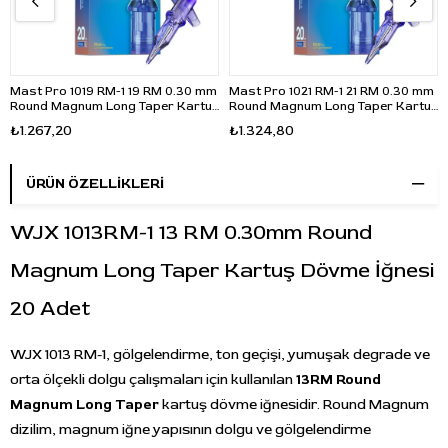
Mast Pro 1019 RM-1 19 RM 0.30 mm
Mast Pro 1021 RM-1 21 RM 0.30 mm
Round Magnum Long Taper Kartuş
Round Magnum Long Taper Kartuş
Dövme İğnesi 20 Adet
Dövme İğnesi 20 Adet
₺1.267,20
₺1.324,80
ÜRÜN ÖZELLIKLERI
WJX 1013RM-1 13 RM 0.30mm Round
Magnum Long Taper Kartuş Dövme İğnesi
20 Adet
WJX 1013 RM-1, gölgelendirme, ton geçişi, yumuşak degrade ve
orta ölçekli dolgu çalışmaları için kullanılan
13RM Round
Magnum Long Taper
kartuş dövme iğnesidir. Round Magnum
dizilim, magnum iğne yapısının dolgu ve gölgelendirme