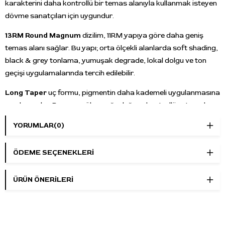
karakterini daha kontrollü bir temas alanıyla kullanmak isteyen
dövme sanatçıları için uygundur.
13RM Round Magnum
dizilim, 11RM yapıya göre daha geniş
temas alanı sağlar. Bu yapı; orta ölçekli alanlarda soft shading,
black & grey tonlama, yumuşak degrade, lokal dolgu ve ton
geçişi uygulamalarında tercih edilebilir.
Long Taper
uç formu, pigmentin daha kademeli uygulanmasına
yardımcı olur. Bu yapı, gölge yoğunluğunu kontrollü artırmak,
geçişleri daha yumuşak ilerletmek ve orta ölçekli alanlarda
YORUMLAR
(0)
dengeli çalışmak isteyen kullanıcılar için pratik bir kullanım
sağlar.
ÖDEME SEÇENEKLERI
WJX 1013 RM-1, standart kartuş uyumlu pen ve rotary dövme
makineleriyle kullanılabilir. Uygulama öncesinde kartuşun
ÜRÜN ÖNERILERI
makine veya grip sistemine doğru şekilde oturduğu kontrol
edilmelidir.
Ürün tek kullanımlıktır ve tekli paket yapısına sahiptir. Kutu