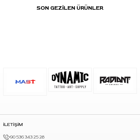
içinde
20 adet kartuş dövme iğnesi
bulunur.
SON GEZİLEN ÜRÜNLER
Kullanım Alanı
Orta ölçekli alanlarda gölgelendirme
Ton geçişleri ve yumuşak degrade çalışmaları
Lokal dolgu uygulamaları
Soft shading çalışmaları
Black & grey tonlama uygulamaları
Round Magnum dizilim gerektiren kontrollü magnum
çalışmaları
Öne Çıkan Özellikler
Marka:
WJX
Model / Kod:
1013 RM-1
İğne Tipi:
Round Magnum
Dizilim:
13RM
Taper:
Long Taper
İLETİŞİM
Kullanım:
Tek kullanımlık
Paketleme:
Tekli paket
+90 536 343 25 28