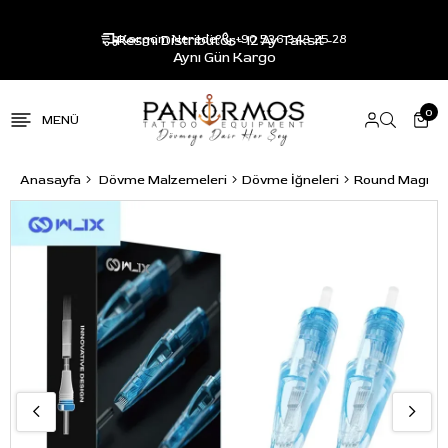
Resmi Distribütör - 12 Ay Taksit -
Kargom Nerede?
+90 536 343 25 28
Aynı Gün Kargo
0
Anasayfa
Dövme Malzemeleri
Dövme İğneleri
Round Magnu