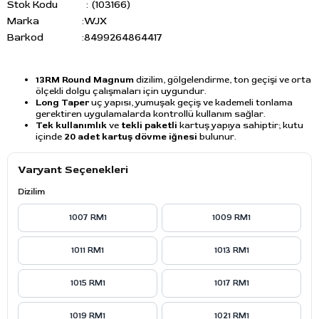
Stok Kodu
(103166)
Marka
:
WJX
Barkod
:
8499264864417
13RM Round Magnum
dizilim, gölgelendirme, ton geçişi ve orta
ölçekli dolgu çalışmaları için uygundur.
Long Taper
uç yapısı, yumuşak geçiş ve kademeli tonlama
gerektiren uygulamalarda kontrollü kullanım sağlar.
Tek kullanımlık
ve
tekli paketli
kartuş yapıya sahiptir; kutu
içinde
20 adet kartuş dövme iğnesi
bulunur.
Varyant Seçenekleri
Dizilim
1007 RM1
1009 RM1
1011 RM1
1013 RM1
1015 RM1
1017 RM1
1019 RM1
1021 RM1