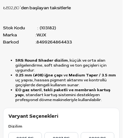
₺892,80
`den başlayan taksitlerle
Stok Kodu
(103182)
Marka
:
WJX
Barkod
:
8499264864433
5RS Round Shader dizilim
, küçük ve orta alan
gölgelendirme, soft shading ve ton geçişleri için
uygundur.
0.25 mm (#08) iğne çapı
ve
Medium Taper / 3.5 mm
uç yapısı, hassas pigment aktarımı ve kontrollü
geçişlerde dengeli kullanım sunar.
EO gaz steril, tekli paketli ve membranlı kartuş
yapı
, standart kartuş sistemini destekleyen
profesyonel dövme makineleriyle kullanılabilir.
Varyant Seçenekleri
Dizilim