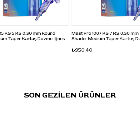
Sterilizasyon:
EO gaz steril
Ambalaj:
Tekli steril paket
Kullanım:
Tek kullanımlık
Uyumluluk:
Standart kartuş sistemini
05 RS 5 RS 0.30 mm Round
Mast Pro 1007 RS 7 RS 0.30 mm
um Taper Kartuş Dövme İğnesi
Shader Medium Taper Kartuş D
destekleyen rotary, coil ve pen tipi profesyonel
20 Adet
dövme makineleri
₺950,40
Paket İçeriği:
20 adet steril kartuş dövme
iğnesi
Kullanım Talimatı
Kullanmadan önce tekli ambalajın kapalı ve
hasarsız olduğunu kontrol ediniz.
SON GEZİLEN ÜRÜNLER
Kartuşu, standart kartuş sistemiyle uyumlu
makine veya grip üzerine doğru şekilde takınız.
Uygulama öncesinde kartuş oturuşunu, iğne
çıkışını ve makine uyumluluğunu kontrol ediniz.
Her kartuş yalnızca tek kullanımlıktır.