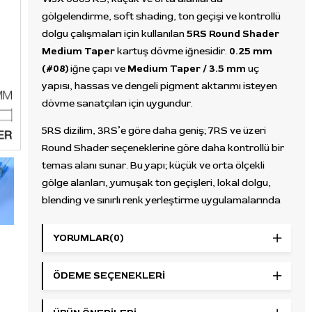
gölgelendirme, soft shading, ton geçişi ve kontrollü
dolgu çalışmaları için kullanılan
5RS Round Shader
Medium Taper
kartuş dövme iğnesidir.
0.25 mm
(#08)
iğne çapı ve
Medium Taper / 3.5 mm
uç
yapısı, hassas ve dengeli pigment aktarımı isteyen
dövme sanatçıları için uygundur.
5RS dizilim, 3RS’e göre daha geniş; 7RS ve üzeri
Round Shader seçeneklerine göre daha kontrollü bir
temas alanı sunar. Bu yapı; küçük ve orta ölçekli
gölge alanları, yumuşak ton geçişleri, lokal dolgu,
blending ve sınırlı renk yerleştirme uygulamalarında
dengeli bir kullanım sağlar.
YORUMLAR
(0)
Medium Taper uç yapısı, pigment aktarımı ve
uygulama kontrolü arasında dengeli bir çalışma hissi
ÖDEME SEÇENEKLERI
sunar. 0.25 mm çap ise daha hassas geçişler, soft
shading ve kontrollü tonlama çalışmaları için tercih