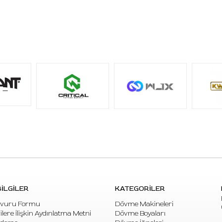
Sık Sorulan Sorular
S: WJX 0805 RS hangi çalışmalar için uygundur?
C:
Küçük ve orta alan gölgelendirme, soft shading,
ton geçişi, blending, lokal dolgu ve kontrollü renk
yerleştirme çalışmaları için uygundur.
S: 0805 RS kodu ne anlama gelir?
C:
08 kodu 0.25 mm (#08) iğne çapını, 05 ifadesi 5
iğneli Round Shader dizilimi, RS ise Round Shader
iğne tipini ifade eder.
S: 5RS iğne ne için tercih edilir?
C:
5RS yapı, küçük ve orta alanlarda kontrollü gölge,
ton geçişi ve lokal dolgu yapmak için tercih edilir.
3RS’e göre daha geniş, büyük RS gruplarına göre
İLGİLER
KATEGORİLER
daha kontrollü bir çalışma alanı sunar.
vuru Formu
Dövme Makineleri
S: 0.25 mm iğne çapı ne sağlar?
rilere İlişkin Aydınlatma Metni
Dövme Boyaları
C:
0.25 mm (#08) iğne çapı, daha hassas pigment