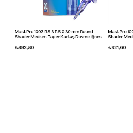
Mast Pro 1003 RS 3 RS 0.30 mm Round
Mast Pro 10
Shader Medium Taper Kartuş Dövme İğnesi
Shader Medi
20 Adet
20 Adet
₺892,80
₺921,60