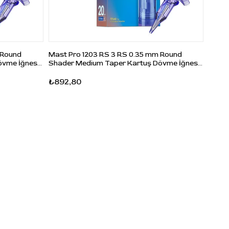
 Round
Mast Pro 1203 RS 3 RS 0.35 mm Round
Mast 
övme İğnesi
Shader Medium Taper Kartuş Dövme İğnesi
Mediu
20 Adet
₺892,80
₺1.0