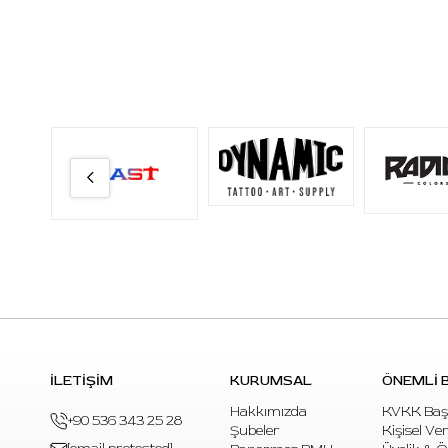
İLETİŞİM
KURUMSAL
ÖNEMLİ B
Hakkımızda
KVKK Baş
+90 536 343 25 28
Şubeler
Kişisel Ve