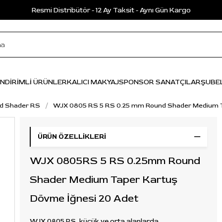
Resmi Distribütör - 12 Ay Taksit - Aynı Gün Kargo
İNDİRİMLİ ÜRÜNLER
KALICI MAKYAJ
SPONSOR SANATÇILAR
ŞUBE
d Shader RS
WJX 0805 RS 5 RS 0.25 mm Round Shader Medium T
ÜRÜN ÖZELLIKLERI
WJX 0805RS 5 RS 0.25mm Round
Shader Medium Taper Kartuş
Dövme İğnesi 20 Adet
WJX 0805 RS, küçük ve orta alanlarda