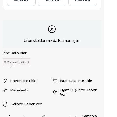
0805 RS
0807 RS
0809 RS
Ürün stoklarımızda kalmamıştır.
İğne Kalınlıkları
0.25 mm (#08)
Favorilere Ekle
İstek Listeme Ekle
Fiyat Düşünce Haber
Karşılaştır
Ver
Gelince Haber Ver
Satıcıya