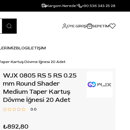
Kargom Nerede?
+90 536 343 25 28
ÜYE GIRIŞI
SEPETIM
LERİMİZ
BLOG
İLETİŞİM
aper Kartuş Dövme İğnesi 20 Adet
WJX 0805 RS 5 RS 0.25
mm Round Shader
Medium Taper Kartuş
Dövme İğnesi 20 Adet
0.0
₺892,80