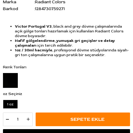
Marka
:
Radiant Colors
Barkod
:
1284730759271
Victor Portugal V3
, black and grey dövme çalışmalarında
açık gölge tonları hazırlamak için kullanılan Radiant Colors
dövme boyasıdır.
Hafif gölgelendirme, yumuşak gri geçişler ve detay
çalışmaları
için tercih edilebilir.
1oz / 30ml hacmiyle
, profesyonel dövme stüdyolarında siyah-
gri ton çalışmalarına uygun pratik bir seçenektir.
Renk Tonları
oz Seçiniz
1 oz