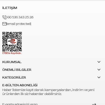
S: Portre ve realizm dövmelerde kullanılabilir mi?
C: Evet. Portre, realizm, dark art ve black and grey dövme
İLETİŞİM
çalışmalarında açık gölge tonu olarak kullanılabilir.
+90 536 343 25 28
S: Ürün kaç ml’dir?
[email protected]
C: Ürün 1oz / 30ml hacmindedir.
KURUMSAL
ÖNEMLİ BİLGİLER
KATEGORİLER
E-BÜLTEN ABONELİĞİ
Haber listemize kayıt olarak kampanyalardan, indirim ve yeni
ürünlerden ilk siz haberdar olabilirsiniz.