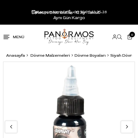
Resmi Distribütör - 12 Ay Taksit -
Kargom Nerede?
+90 536 343 25 28
Aynı Gün Kargo
0
Anasayfa
Dövme Malzemeleri
Dövme Boyaları
Siyah Dövme 