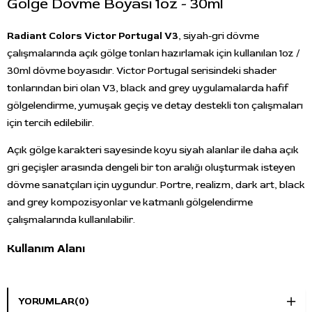
Gölge Dövme Boyası 1oz - 30ml
Radiant Colors Victor Portugal V3
, siyah-gri dövme
çalışmalarında açık gölge tonları hazırlamak için kullanılan 1oz /
30ml dövme boyasıdır. Victor Portugal serisindeki shader
tonlarından biri olan V3, black and grey uygulamalarda hafif
gölgelendirme, yumuşak geçiş ve detay destekli ton çalışmaları
için tercih edilebilir.
Açık gölge karakteri sayesinde koyu siyah alanlar ile daha açık
gri geçişler arasında dengeli bir ton aralığı oluşturmak isteyen
dövme sanatçıları için uygundur. Portre, realizm, dark art, black
and grey kompozisyonlar ve katmanlı gölgelendirme
çalışmalarında kullanılabilir.
Kullanım Alanı
Radiant Colors Victor Portugal V3; black and grey dövme,
realizm, portre, hafif gölge geçişleri, detaylı gri ton çalışmaları
YORUMLAR
(0)