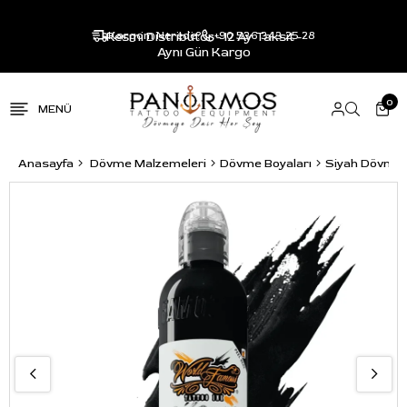
Resmi Distribütör - 12 Ay Taksit -
Kargom Nerede?
+90 536 343 25 28
Aynı Gün Kargo
0
Anasayfa
Dövme Malzemeleri
Dövme Boyaları
Siyah Dövme 