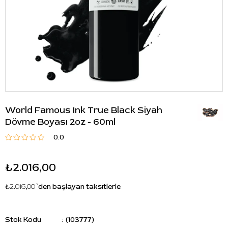
World Famous Ink True Black Siyah
Dövme Boyası 2oz - 60ml
0.0
₺2.016,00
₺2.016,00
`den başlayan taksitlerle
Stok Kodu
(103777)