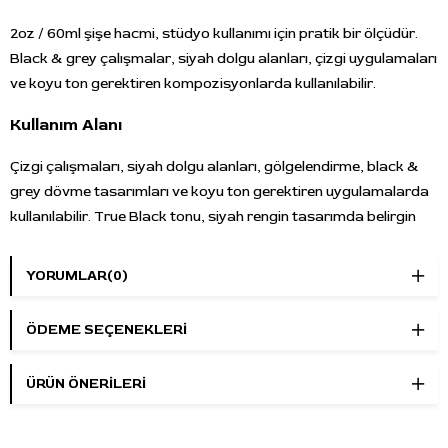
2oz / 60ml şişe hacmi, stüdyo kullanımı için pratik bir ölçüdür.
Black & grey çalışmalar, siyah dolgu alanları, çizgi uygulamaları
ve koyu ton gerektiren kompozisyonlarda kullanılabilir.
Kullanım Alanı
Çizgi çalışmaları, siyah dolgu alanları, gölgelendirme, black &
grey dövme tasarımları ve koyu ton gerektiren uygulamalarda
kullanılabilir. True Black tonu, siyah rengin tasarımda belirgin
şekilde yer alması gereken alanlar için uygundur.
YORUMLAR
(0)
Öne Çıkan Özellikler
Marka:
World Famous Ink
ÖDEME SEÇENEKLERI
Ürün adı:
True Black
Renk:
Siyah
ÜRÜN ÖNERILERI
Ürün tipi:
Dövme boyası
Hacim:
2oz / 60ml
Kullanım alanı:
Çizgi, dolgu ve gölgelendirme çalışmaları