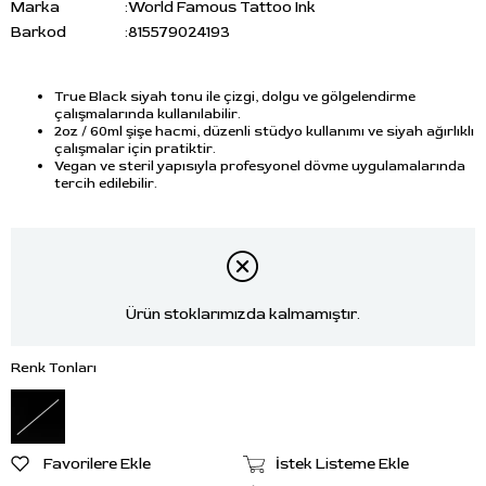
Marka
:
World Famous Tattoo Ink
Barkod
:
815579024193
True Black siyah tonu ile çizgi, dolgu ve gölgelendirme
çalışmalarında kullanılabilir.
2oz / 60ml şişe hacmi, düzenli stüdyo kullanımı ve siyah ağırlıklı
çalışmalar için pratiktir.
Vegan ve steril yapısıyla profesyonel dövme uygulamalarında
tercih edilebilir.
Ürün stoklarımızda kalmamıştır.
Renk Tonları
Favorilere Ekle
İstek Listeme Ekle