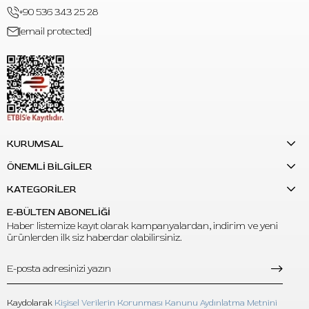
+90 536 343 25 28
C: Çizgi, dolgu, gölgelendirme, black & grey ve koyu ton
gerektiren dövme çalışmalarında kullanılabilir.
[email protected]
S: Şişe hacmi nedir?
C: Ürün 2oz / 60ml şişe hacmine sahiptir.
S: Vegan mı?
C: Evet, vegan yapıya sahiptir.
KURUMSAL
ÖNEMLİ BİLGİLER
KATEGORİLER
E-BÜLTEN ABONELİĞİ
Haber listemize kayıt olarak kampanyalardan, indirim ve yeni
ürünlerden ilk siz haberdar olabilirsiniz.
Kaydolarak
Kişisel Verilerin Korunması Kanunu Aydınlatma Metnini