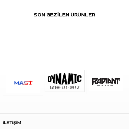
Formül:
Vegan ve steril yapı
Üretim yaklaşımı:
Hayvansal ürün içermez, hayvanlar
SON GEZİLEN ÜRÜNLER
üzerinde test edilmemiştir
Kullanım Talimatı
Kullanmadan önce şişeyi en az 2 dakika çalkalayınız. Uygulama
sırasında ihtiyaç duyulan miktarı tek kullanımlık boya kabına
alarak kullanınız.
Çizgi, dolgu veya gölgelendirme tekniğine göre uygun iğne ve
makine ayarıyla kullanılabilir. Ürünü oda sıcaklığında, kuru ve
doğrudan güneş ışığından uzak bir yerde saklayınız. Kullanım
sonrasında kapağını sıkıca kapatınız.
Sık Sorulan Sorular
S: Bu ürün hangi renk tonundadır?
C: True Black, siyah tonlu bir dövme boyasıdır.
İLETİŞİM
S: Hangi çalışmalarda kullanılabilir?