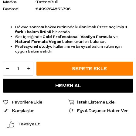
Marka
:
TattooBull
Barkod
:
8499264863796
Dövme sonrası bakım rutininde kullanılmak üzere seçilmiş
3
farklı bakım ürünü
bir arada
Set içeriğinde
Gold Professional
,
Vanilya Formula
ve
Natural Formula Vegan
bakım ürünleri bulunur.
Profesyonel stüdyo kullanımı ve bireysel bakım rutini için
uygun bakım setidir
Favorilere Ekle
İstek Listeme Ekle
Karşılaştır
Fiyat Düşünce Haber Ver
Tavsiye Et