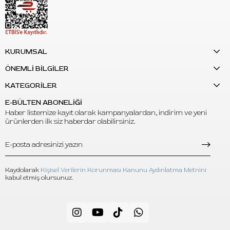
ve Natural Formula Vegan bakım kremi bulunur.
S: Set profesyonel kullanım için uygun mu?
C:
Evet. Profesyonel stüdyo kullanımı ve bireysel bakım rutini için
KURUMSAL
uygundur.
ÖNEMLİ BİLGİLER
S: Günlük kullanıma uygun mu?
KATEGORİLER
C:
Evet. Set içeriğindeki bakım ürünleri günlük bakım rutini içinde
değerlendirilebilir.
E-BÜLTEN ABONELİĞİ
Haber listemize kayıt olarak kampanyalardan, indirim ve yeni
ürünlerden ilk siz haberdar olabilirsiniz.
Kaydolarak
Kişisel Verilerin Korunması Kanunu Aydınlatma Metnini
kabul etmiş olursunuz.