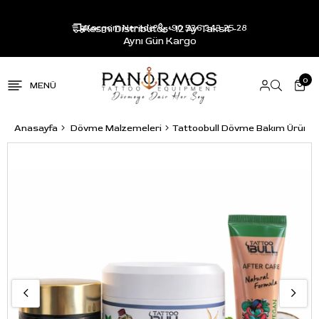
Resmi Distribütör - 12 Ay Taksit -
Kargom Nerede?
+90 536 343 25 28
Aynı Gün Kargo
0
Anasayfa
Dövme Malzemeleri
Tattoobull Dövme Bakım Ürünler