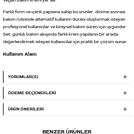
Vegan bakım kremi yer alır.
Farklı form ve içerik yapısına sahip bu ürünler, dövme sonrası
bakım rutininde alternatif kullanım düzeni oluşturmak isteyen
profesyonel kullanıcılar ve bireysel bakım süreci için uygundur.
Set, günlük bakım akışında farklı krem yapılarını bir arada
değerlendirmek isteyen kullanıcılar için pratik bir çözüm sunar.
Kullanım Alanı
TattooBull Tattoo After Care Kit, dövme sonrası bakım
rutinlerinde kullanılır. Set içeriğindeki ürünler bakım sürecinde
YORUMLAR
(0)
nemlendirme, bakım desteği ve günlük kullanım düzeni
oluşturmak amacıyla değerlendirilir.
ÖDEME SEÇENEKLERI
Dövme sonrası bakım rutinleri
Profesyonel stüdyo bakım süreci
ÜRÜN ÖNERILERI
Bireysel günlük bakım uygulamaları
Farklı bakım formüllerini birlikte kullanmak isteyen
kullanıcılar
BENZER ÜRÜNLER