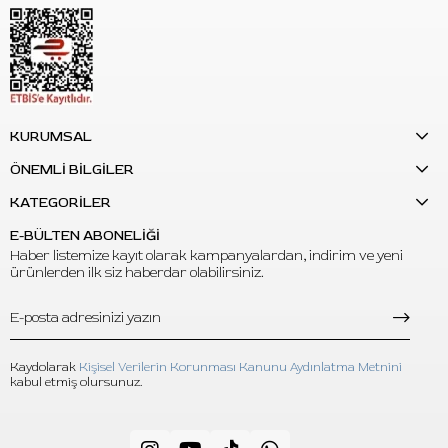
C:
Dövme sonrası bakım sürecinde cildin nem dengesini
desteklemek ve bakım rutinine yardımcı olmak için kullanılır.
S: Koli içinde kaç adet bulunur?
C:
Ürün 10'lu koli olarak sunulur.
S: Hacmi ne kadardır?
KURUMSAL
C:
Her kutu 50 ml'dir.
ÖNEMLİ BİLGİLER
S: Hangi kokuya sahiptir?
KATEGORİLER
C:
Portakal kokuludur.
E-BÜLTEN ABONELİĞİ
Haber listemize kayıt olarak kampanyalardan, indirim ve yeni
S: Stüdyo kullanımı için uygun mudur?
ürünlerden ilk siz haberdar olabilirsiniz.
C:
Evet. 10'lu koli içeriği sayesinde toplu kullanım için uygundur.
Kaydolarak
Kişisel Verilerin Korunması Kanunu Aydınlatma Metnini
kabul etmiş olursunuz.