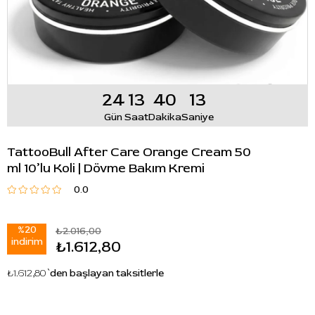
24
13
40
13
Gün
Saat
Dakika
Saniye
TattooBull After Care Orange Cream 50
ml 10’lu Koli | Dövme Bakım Kremi
0.0
%
20
₺2.016,00
i̇ndirim
₺1.612,80
₺1.612,80
`den başlayan taksitlerle