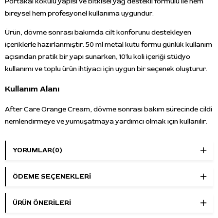
Portakal kokulu yapısı ve bitkisel yağ destekli formülü ile hem
bireysel hem profesyonel kullanıma uygundur.
Ürün, dövme sonrası bakımda cilt konforunu destekleyen
içeriklerle hazırlanmıştır. 50 ml metal kutu formu günlük kullanım
açısından pratik bir yapı sunarken, 10'lu koli içeriği stüdyo
kullanımı ve toplu ürün ihtiyacı için uygun bir seçenek oluşturur.
Kullanım Alanı
After Care Orange Cream, dövme sonrası bakım sürecinde cildi
nemlendirmeye ve yumuşatmaya yardımcı olmak için kullanılır.
Bakım rutininde cilt konforunu desteklemek isteyen kullanıcılar
için uygundur.
YORUMLAR
(0)
Dövme sonrası bakım rutini
ÖDEME SEÇENEKLERI
Cildin nem dengesini destekleme
Cildi yumuşatmaya yardımcı bakım
Stüdyo kullanımı ve toplu bakım ürünü ihtiyacı
ÜRÜN ÖNERILERI
Ürün Özellikleri