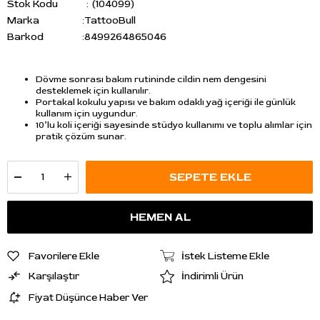
Stok Kodu
(104099)
Marka
:
TattooBull
Barkod
:
8499264865046
Dövme sonrası bakım rutininde cildin nem dengesini
desteklemek için kullanılır.
Portakal kokulu yapısı ve bakım odaklı yağ içeriği ile günlük
kullanım için uygundur.
10’lu koli içeriği sayesinde stüdyo kullanımı ve toplu alımlar için
pratik çözüm sunar.
Favorilere Ekle
İstek Listeme Ekle
Karşılaştır
İndirimli Ürün
Fiyat Düşünce Haber Ver