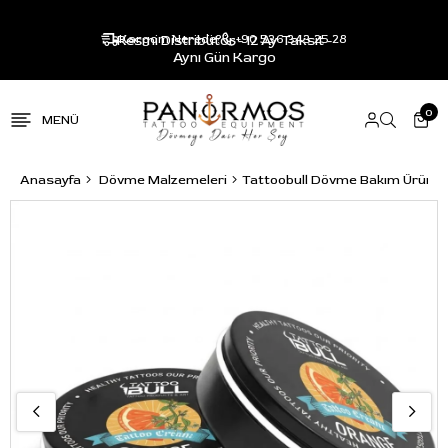
Resmi Distribütör - 12 Ay Taksit -
Kargom Nerede?
+90 536 343 25 28
Aynı Gün Kargo
0
Anasayfa
Dövme Malzemeleri
Tattoobull Dövme Bakım Ürünler