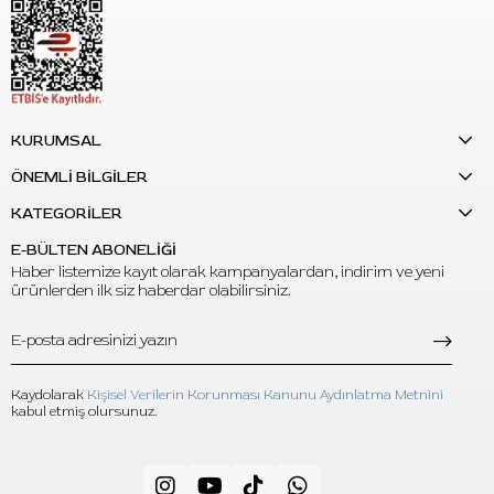
S: Çubuk uzunluğu ne kadardır?
C:
Çubuk uzunluğu yaklaşık
3.4 cm
’dir.
KURUMSAL
ÖNEMLİ BİLGİLER
KATEGORİLER
E-BÜLTEN ABONELİĞİ
Haber listemize kayıt olarak kampanyalardan, indirim ve yeni
ürünlerden ilk siz haberdar olabilirsiniz.
Kaydolarak
Kişisel Verilerin Korunması Kanunu Aydınlatma Metnini
kabul etmiş olursunuz.