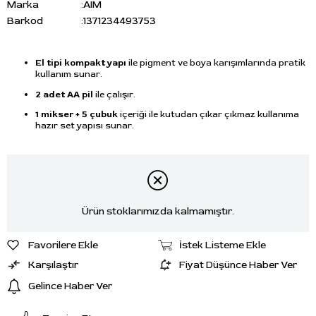
Marka
:
AIM
Barkod
:
1371234493753
El tipi kompakt yapı
ile pigment ve boya karışımlarında pratik
kullanım sunar.
2 adet AA pil
ile çalışır.
1 mikser + 5 çubuk
içeriği ile kutudan çıkar çıkmaz kullanıma
hazır set yapısı sunar.
Ürün stoklarımızda kalmamıştır.
Favorilere Ekle
İstek Listeme Ekle
Karşılaştır
Fiyat Düşünce Haber Ver
Gelince Haber Ver