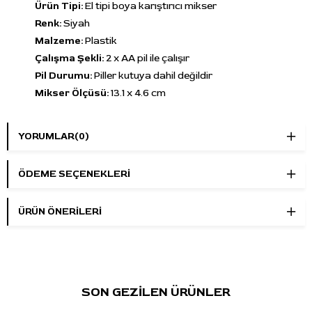
Ürün Tipi:
El tipi boya karıştırıcı mikser
Renk:
Siyah
Malzeme:
Plastik
Çalışma Şekli:
2 x AA pil ile çalışır
Pil Durumu:
Piller kutuya dahil değildir
Mikser Ölçüsü:
13.1 x 4.6 cm
Çubuk Uzunluğu:
Yaklaşık 3.4 cm
Paket İçeriği:
1 adet boya karıştırıcı
YORUMLAR
(0)
Ürün Avantajları
Kompakt el tipi yapı
, boya hazırlığında hızlı kullanım
ÖDEME SEÇENEKLERI
sağlar.
5 adet karıştırma çubuğu
, düzenli kullanım için pratik set
ÜRÜN ÖNERILERI
içeriği sunar.
13.1 x 4.6 cm gövde
, elde rahat kavrama sağlar.
Dövme boyaları ve pigment karışımlarında günlük
kullanıma uygundur.
Siyah gövde
, stüdyo setup düzenine sade bir görünüm
SON GEZİLEN ÜRÜNLER
kazandırır.