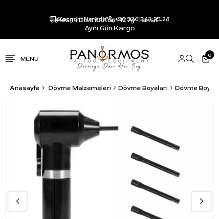
Resmi Distribütör - 12 Ay Taksit -
Kargom Nerede?
+90 536 343 25 28
Aynı Gün Kargo
0
Anasayfa
Dövme Malzemeleri
Dövme Boyaları
Dövme Boya M