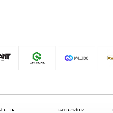
S: Stencil aktarımında nelere dikkat edilmeli?
C: Cilt temiz ve kuru olmalı, ürün az miktarda
uygulanmalı ve stencil kağıdı yerleştirildikten sonra
tasarımın tüm alanlarına eşit baskı yapılmalıdır.
İLGİLER
KATEGORİLER