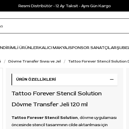
Resmi Distribütör - 12 Ay Taksit - Aynı Gün Kargo
İNDİRİMLİ ÜRÜNLER
KALICI MAKYAJ
SPONSOR SANATÇILAR
ŞUBE
i
Dövme Transfer Sıvısı ve Jel
Tattoo Forever Stencil Solution 
ÜRÜN ÖZELLIKLERI
Tattoo Forever Stencil Solution
Dövme Transfer Jeli 120 ml
Tattoo Forever Stencil Solution
, dövme uygulaması
öncesinde stencil tasarımının cilde aktarılması için