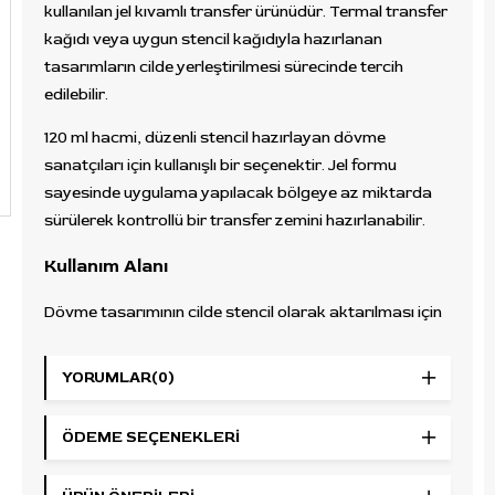
kullanılan jel kıvamlı transfer ürünüdür. Termal transfer
kağıdı veya uygun stencil kağıdıyla hazırlanan
tasarımların cilde yerleştirilmesi sürecinde tercih
edilebilir.
120 ml hacmi, düzenli stencil hazırlayan dövme
sanatçıları için kullanışlı bir seçenektir. Jel formu
sayesinde uygulama yapılacak bölgeye az miktarda
sürülerek kontrollü bir transfer zemini hazırlanabilir.
Kullanım Alanı
Dövme tasarımının cilde stencil olarak aktarılması için
kullanılır. Uygulama öncesi şablon yerleşimi, termal
stencil kağıdıyla hazırlanan tasarımlar ve profesyonel
YORUMLAR
(0)
dövme stüdyolarında transfer hazırlığı için uygundur.
ÖDEME SEÇENEKLERI
Öne Çıkan Özellikler
Marka:
Tattoo Forever