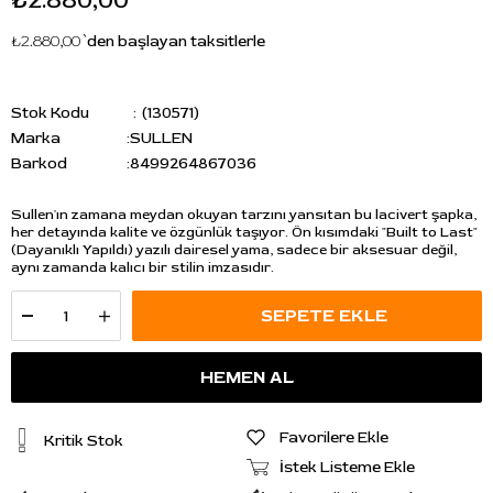
₺2.880,00
₺2.880,00
`den başlayan taksitlerle
Stok Kodu
(130571)
Marka
:
SULLEN
Barkod
:
8499264867036
Sullen'ın zamana meydan okuyan tarzını yansıtan bu lacivert şapka,
her detayında kalite ve özgünlük taşıyor. Ön kısımdaki "Built to Last"
(Dayanıklı Yapıldı) yazılı dairesel yama, sadece bir aksesuar değil,
aynı zamanda kalıcı bir stilin imzasıdır.
Favorilere Ekle
Kritik Stok
İstek Listeme Ekle