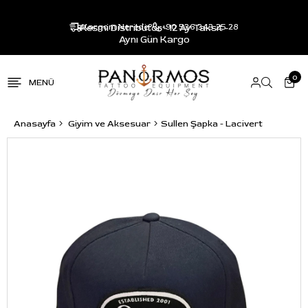
Resmi Distribütör - 12 Ay Taksit -
Kargom Nerede?
+90 536 343 25 28
Aynı Gün Kargo
0
Anasayfa
Giyim ve Aksesuar
Sullen Şapka - Lacivert