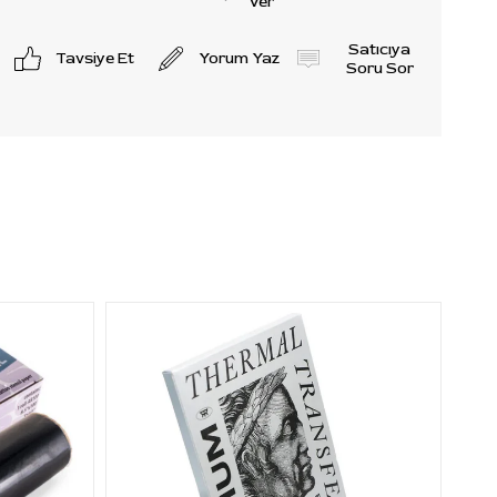
Ver
Satıcıya
Tavsiye Et
Yorum Yaz
Soru Sor