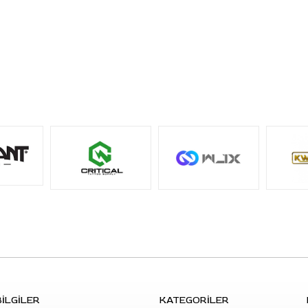
edilmelidir.
S: Tek adet ürün kimler için uygundur?
C: Deneme yapmak isteyen sanatçılar, az adetli stencil
hazırlayan kullanıcılar veya kutu almadan tekil ürün
ihtiyacı olan stüdyolar için uygundur.
S: Cilde aktarım için ayrıca transfer ürünü gerekir
mi?
C: Evet. Hazırlanan stencilin cilde aktarılması için uygun
dövme transfer sıvısı veya transfer kremi
kullanılmalıdır.
İLGİLER
KATEGORİLER