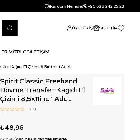
Kargom Nerede?
+90 536 343 25 28
ÜYE GIRIŞI
SEPETIM
LERİMİZ
BLOG
İLETİŞİM
er Kağıdı El Çizimi 8,5x11inc 1 Adet
Spirit Classic Freehand
Dövme Transfer Kağıdı El
Çizimi 8,5x11inc 1 Adet
0.0
₺48,96
₺48,96
`den başlayan taksitlerle