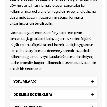
dövme stencil hazırlamak isteyen sanatçılar için
kullanılan manuel transfer kağıdıdır. Freehand çalışma
düzeninde tasarım çizgilerinin stencil formuna
aktarılması için tercih edilir.
Basınca duyarlı mor transfer yapısı, elle çizim
sırasında çizgi takibini kolaylaştırır. 8,5x11inc ölçüsü,
küçük ve orta ölçekli stencil hazırlıkları için uygundur.
Tek adet satış formatı; deneme yapmak, az adetli
kullanım sağlamak veya kutulu ürün almadan ihtiyaç
kadar transfer kağıdı kullanmak isteyen stüdyolar için
pratik bir seçenektir.
Kullanım Alanı
YORUMLAR
(0)
Dövme tasarımlarının el çizimiyle stencil formuna
aktarılması için kullanılır. Freehand stencil hazırlığı,
ÖDEME SEÇENEKLERI
manuel tasarım aktarımı, çizgi düzeltme ve termal
cihaz kullanılmadan yapılan şablon çalışmalarında