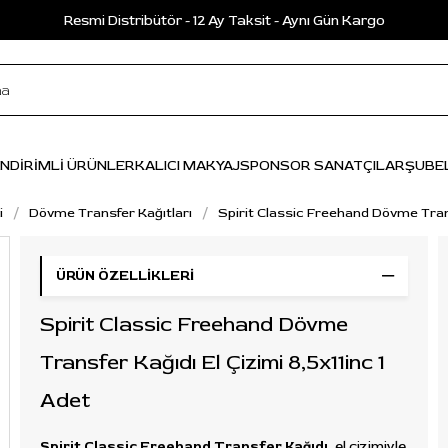
Resmi Distribütör - 12 Ay Taksit - Aynı Gün Kargo
İNDİRİMLİ ÜRÜNLER
KALICI MAKYAJ
SPONSOR SANATÇILAR
ŞUBE
i
Dövme Transfer Kağıtları
Spirit Classic Freehand Dövme Transf
ÜRÜN ÖZELLIKLERI
Spirit Classic Freehand Dövme
Transfer Kağıdı El Çizimi 8,5x11inc 1
Adet
Spirit Classic Freehand Transfer Kağıdı
, el çizimiyle