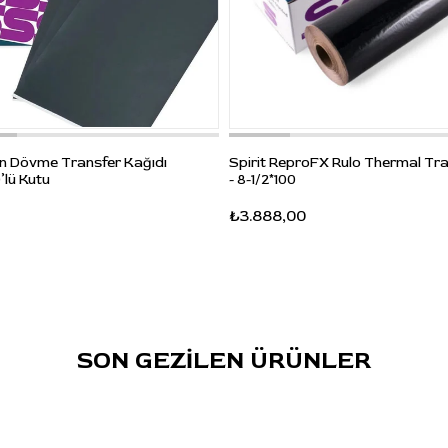
alınarak kullanılmalı ve stencil çizgileri kontrollü
basınçla aktarılmalıdır.
Hazırlanan stencil, uygun dövme transfer sıvısı veya
transfer kremiyle cilde aktarılabilir. Ürün termal stencil
cihazına veya faks tipi transfer cihazına
yerleştirilmemelidir. Kullanım sonrası kağıt nemden ve
on Dövme Transfer Kağıdı
Spirit ReproFX Rulo Thermal Tra
doğrudan güneş ışığından uzak tutulmalıdır.
’lü Kutu
- 8-1/2*100
Sık Sorulan Sorular
₺3.888,00
S: Spirit Classic Freehand hangi kullanım için
uygundur?
C: El çizimiyle stencil hazırlamak, freehand tasarım
aktarmak ve termal cihaz kullanmadan dövme
şablonu oluşturmak için uygundur.
SON GEZİLEN ÜRÜNLER
S: Termal stencil cihazında kullanılabilir mi?
C: Hayır. Bu ürün termal veya faks tipi stencil
cihazlarıyla kullanılmaz. Manuel çizim için tercih