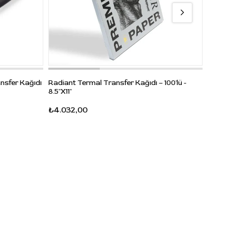
Janus
nsfer Kağıdı
Radiant Termal Transfer Kağıdı – 100'lü -
8.5x11
8.5"X11"
₺2.18
₺4.032,00