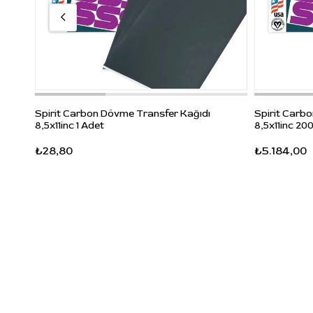
Spirit Carbon Dövme Transfer Kağıdı
Spirit Carb
8,5x11inc 1 Adet
8,5x11inc 200
₺28,80
₺5.184,00