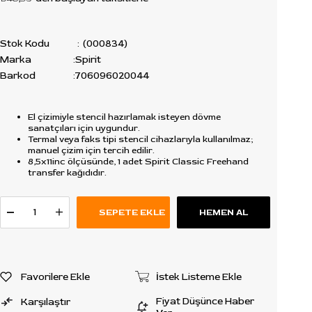
Stok Kodu
(000834)
Marka
:
Spirit
Barkod
:
706096020044
El çizimiyle stencil hazırlamak isteyen dövme
sanatçıları için uygundur.
Termal veya faks tipi stencil cihazlarıyla kullanılmaz;
manuel çizim için tercih edilir.
8,5x11inc ölçüsünde, 1 adet Spirit Classic Freehand
transfer kağıdıdır.
Favorilere Ekle
İstek Listeme Ekle
Fiyat Düşünce Haber
Karşılaştır