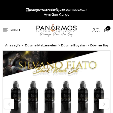
Resmi Distribütör - 12 Ay Taksit -
Kargom Nerede?
+90 536 343 25 28
Aynı Gün Kargo
0
Anasayfa
Dövme Malzemeleri
Dövme Boyaları
Dövme Boya S