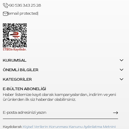
Mix bulunur.
+90 536 343 25 28
[email protected]
S: Hangi çalışmalarda kullanılabilir?
C: Black & grey, realizm, portre, shading, arka plan tonlama ve
siyah-gri geçiş çalışmalarında kullanılabilir.
S: Her şişe kaç ml’dir?
C: Her şişe 4oz - 120ml hacmindedir.
KURUMSAL
ÖNEMLİ BİLGİLER
KATEGORİLER
E-BÜLTEN ABONELİĞİ
Haber listemize kayıt olarak kampanyalardan, indirim ve yeni
ürünlerden ilk siz haberdar olabilirsiniz.
Kaydolarak
Kişisel Verilerin Korunması Kanunu Aydınlatma Metnini