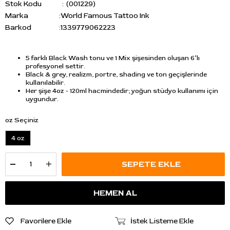
Stok Kodu
(001229)
Marka
:
World Famous Tattoo Ink
Barkod
:
1339779062223
5 farklı Black Wash tonu ve 1 Mix şişesinden oluşan 6’lı
profesyonel settir.
Black & grey, realizm, portre, shading ve ton geçişlerinde
kullanılabilir.
Her şişe 4oz - 120ml hacmindedir; yoğun stüdyo kullanımı için
uygundur.
oz Seçiniz
4 oz
Favorilere Ekle
İstek Listeme Ekle