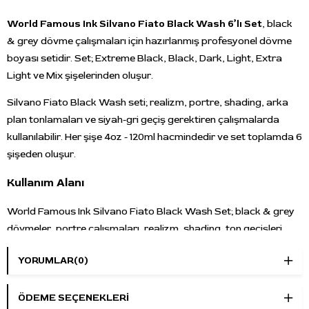
World Famous Ink Silvano Fiato Black Wash 6’lı Set
, black
& grey dövme çalışmaları için hazırlanmış profesyonel dövme
boyası setidir. Set; Extreme Black, Black, Dark, Light, Extra
Light ve Mix şişelerinden oluşur.
Silvano Fiato Black Wash seti; realizm, portre, shading, arka
plan tonlamaları ve siyah-gri geçiş gerektiren çalışmalarda
kullanılabilir. Her şişe 4oz - 120ml hacmindedir ve set toplamda 6
şişeden oluşur.
Kullanım Alanı
World Famous Ink Silvano Fiato Black Wash Set; black & grey
dövmeler, portre çalışmaları, realizm, shading, ton geçişleri,
arka plan gölgelendirme ve farklı siyah-gri değerleriyle katmanlı
YORUMLAR
(0)
çalışma gerektiren dövme uygulamalarında kullanılabilir.
Öne Çıkan Özellikler
ÖDEME SEÇENEKLERI