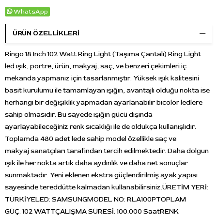
WhatsApp
ÜRÜN ÖZELLIKLERI
Ringo 18 Inch 102 Watt Ring Light (Taşıma Çantalı) Ring Light
led ışık, portre, ürün, makyaj, saç, ve benzeri çekimleri iç
mekanda yapmanız için tasarlanmıştır. Yüksek ışık kalitesini
basit kurulumu ile tamamlayan ışığın, avantajlı olduğu nokta ise
herhangi bir değişiklik yapmadan ayarlanabilir bicolor ledlere
sahip olmasıdır. Bu sayede ışığın gücü dışında
ayarlayabileceğiniz renk sıcaklığı ile de oldukça kullanışlıdır.
Toplamda 480 adet lede sahip model özellikle saç ve
makyaj sanatçıları tarafından tercih edilmektedir. Daha dolgun
ışık ile her nokta artık daha aydınlık ve daha net sonuçlar
sunmaktadır. Yeni eklenen ekstra güçlendirilmiş ayak yapısı
sayesinde tereddütte kalmadan kullanabilirsiniz.ÜRETİM YERİ:
TÜRKİYELED: SAMSUNGMODEL NO: RLA100PTOPLAM
GÜÇ: 102 WATTÇALIŞMA SÜRESİ: 100.000 SaatRENK