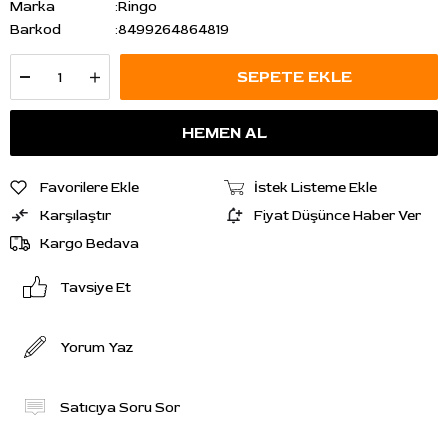
Marka
:
Ringo
Barkod
:
8499264864819
Favorilere Ekle
İstek Listeme Ekle
Karşılaştır
Fiyat Düşünce Haber Ver
Kargo Bedava
Tavsiye Et
Yorum Yaz
Satıcıya Soru Sor