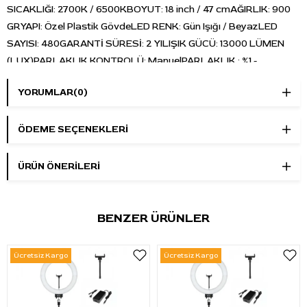
SICAKLIĞI: 2700K / 6500KBOYUT: 18 inch / 47 cmAĞIRLIK: 900
GRYAPI: Özel Plastik GövdeLED RENK: Gün Işığı / BeyazLED
SAYISI: 480GARANTİ SÜRESİ: 2 YILIŞIK GÜCÜ: 13000 LÜMEN
(LUX)PARLAKLIK KONTROLÜ: ManuelPARLAKLIK : %1 -
0DİFFÜZER ORANI: pRENK KONTROLÜ: DİMLEMECRI: 96
YORUMLAR
(0)
PAKET İÇERİĞİ 1 x 2 Metre Destekli Tripod 1 x Ring Light 1 x
Telefon Tutucu 1 x Adaptör 1x Taşıma Çantası (seçeneklere göre
kullanıcı belirler)
ÖDEME SEÇENEKLERI
ÜRÜN ÖNERILERI
BENZER ÜRÜNLER
Ücretsiz Kargo
Ücretsiz Kargo