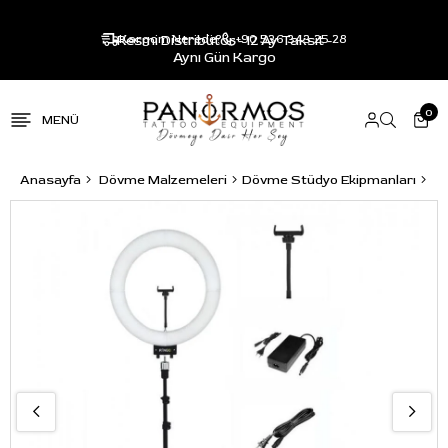
Resmi Distribütör - 12 Ay Taksit -
Kargom Nerede?
+90 536 343 25 28
Aynı Gün Kargo
0
Anasayfa
Dövme Malzemeleri
Dövme Stüdyo Ekipmanları
Iş