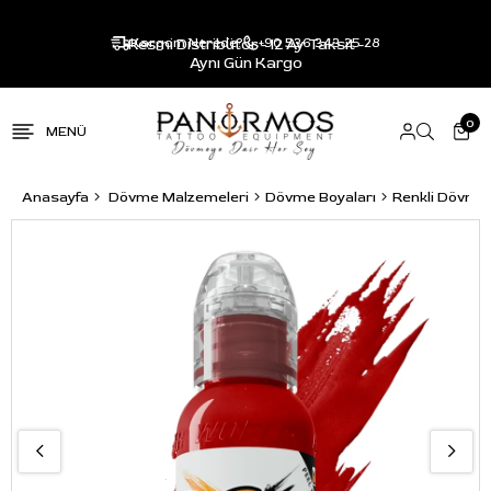
Resmi Distribütör - 12 Ay Taksit -
Kargom Nerede?
+90 536 343 25 28
Aynı Gün Kargo
0
Anasayfa
Dövme Malzemeleri
Dövme Boyaları
Renkli Dövme 