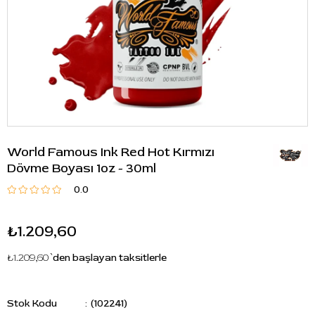
World Famous Ink Red Hot Kırmızı
Dövme Boyası 1oz - 30ml
0.0
₺1.209,60
₺1.209,60
`den başlayan taksitlerle
Stok Kodu
(102241)