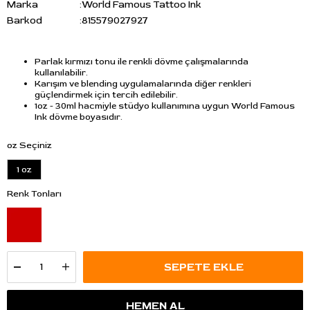
Marka
:
World Famous Tattoo Ink
Barkod
:
815579027927
Parlak kırmızı tonu ile renkli dövme çalışmalarında
kullanılabilir.
Karışım ve blending uygulamalarında diğer renkleri
güçlendirmek için tercih edilebilir.
1oz - 30ml hacmiyle stüdyo kullanımına uygun World Famous
Ink dövme boyasıdır.
oz Seçiniz
1 oz
Renk Tonları