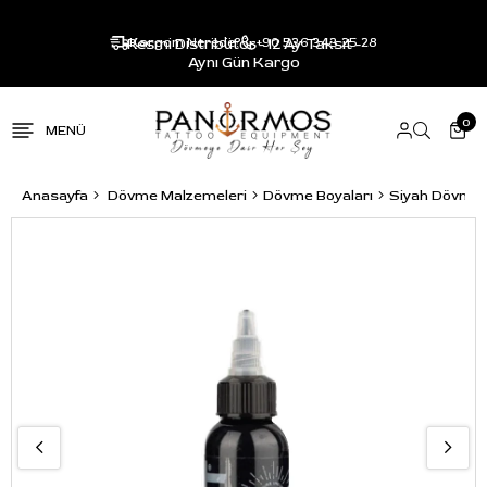
Resmi Distribütör - 12 Ay Taksit -
Kargom Nerede?
+90 536 343 25 28
Aynı Gün Kargo
0
Anasayfa
Dövme Malzemeleri
Dövme Boyaları
Siyah Dövme 