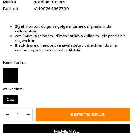
Marka
:
Radiant Colors
Barkod
:
8499264862730
Siyah kontür, dolgu ve gölgelendirme çalışmalarında
kullanılabilir.
2oz / 60ml şişe hacmi, düzenli stüdyo kullanımı için pratik bir
seçenektir.
Black & grey, linework ve siyah detay gerektiren dövme
kompozisyonlarında tercih edilebilir.
Renk Tonları
oz Seçiniz
2 oz