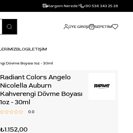
Kargom Nerede?
+90 536 343 25 28
ÜYE GIRIŞI
SEPETIM
LERİMİZ
BLOG
İLETİŞİM
ngi Dövme Boyası 1oz - 30ml
Radiant Colors Angelo
Nicolella Auburn
Kahverengi Dövme Boyası
1oz - 30ml
0.0
₺1.152,00