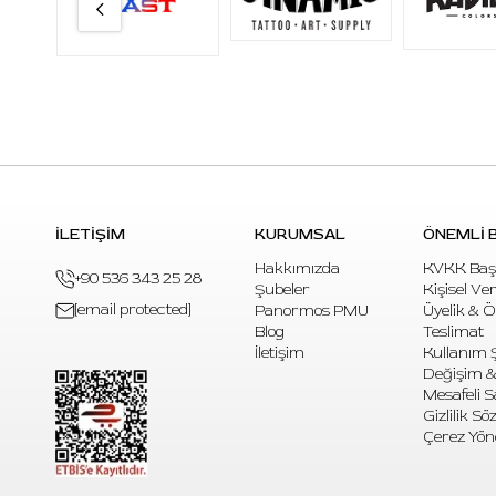
İLETİŞİM
KURUMSAL
ÖNEMLİ B
Hakkımızda
KVKK Baş
+90 536 343 25 28
Şubeler
Kişisel Ve
[email protected]
Panormos PMU
Üyelik & 
Blog
Teslimat
İletişim
Kullanım Ş
Değişim &
Mesafeli S
Gizlilik S
Çerez Yön