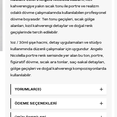
kahverengiye yakın sıcak tonu ile portre ve realizm
odaklı dövme çalışmalarında kullanılabilen profesyonel
dövme boyasıdır. Ten tonu geçişleri, sıcak gölge
alanları, kızıl kahverengi detaylar ve doğal renk
geçişlerinde tercih edilebilir.
1oz / 30ml şişe hacmi, detay uygulamaları ve stüdyo
kullanımında düzenli çalışmalar için uygundur. Angelo
Nicolella portre renk serisinde yer alan bu ton; portre,
figüratif dövme, sıcak ara tonlar, saç-sakal detayları,
gölge geçişleri ve doğal kahverengi kompozisyonlarda
kullanılabilir.
Kullanım Alanı
YORUMLAR
(0)
Profesyonel dövme uygulamalarında kızıl kahverengi
dolgu, sıcak gölgelendirme, portre detayları, realizm
ÖDEME SEÇENEKLERI
çalışmaları ve doğal ton geçişleri için kullanılabilir.
Chestnut, cinnamon, maple, cacao, tan, nude ve peach