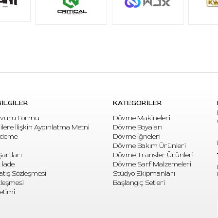
İLGİLER
KATEGORİLER
vuru Formu
Dövme Makineleri
rilere İlişkin Aydınlatma Metni
Dövme Boyaları
Ödeme
Dövme İğneleri
Dövme Bakım Ürünleri
artları
Dövme Transfer Ürünleri
 İade
Dövme Sarf Malzemeleri
atış Sözleşmesi
Stüdyo Ekipmanları
özleşmesi
Başlangıç Setleri
etimi