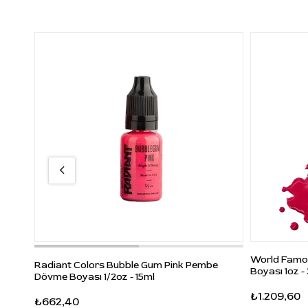
World Famou
Radiant Colors Bubble Gum Pink Pembe
Boyası 1oz -
Dövme Boyası 1/2oz - 15ml
₺1.209,60
₺662,40