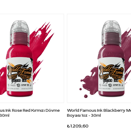
kabına alınız. Farklı tonlarla karıştırılacaksa karışımı
ayrı bir boya kabında hazırlayınız.
Ürünü yalnızca profesyonel dövme uygulama
prosedürlerine uygun şekilde kullanınız. Kullanım
sonrası şişe kapağını kapalı tutunuz; ürünü doğrudan
güneş ışığından uzak, oda sıcaklığında saklayınız.
Sık Sorulan Sorular
Radiant Colors Angelo Nicolella Auburn hangi
renktir?
C: Kızıl kahverengiye yakın sıcak auburn tonlu bir
dövme boyasıdır.
Bu boya hangi çalışmalarda kullanılabilir?
s Ink Rose Red Kırmızı Dövme
World Famous Ink Blackberry 
C: Portre, realizm, ten tonu geçişleri, sıcak
 30ml
Boyası 1oz - 30ml
gölgelendirme, saç-sakal detayları ve kahverengi ara
₺1.209,60
ton çalışmalarında kullanılabilir.