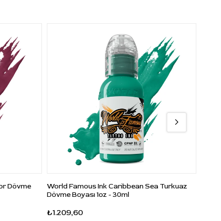
Mor Dövme
World Famous Ink Caribbean Sea Turkuaz
World
Dövme Boyası 1oz - 30ml
Dövme
₺1.209,60
₺662