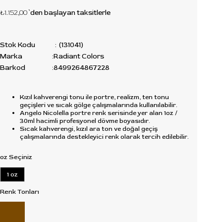
₺1.152,00
`den başlayan taksitlerle
Stok Kodu
(131041)
Marka
:
Radiant Colors
Barkod
:
8499264867228
Kızıl kahverengi tonu ile portre, realizm, ten tonu
geçişleri ve sıcak gölge çalışmalarında kullanılabilir.
Angelo Nicolella portre renk serisinde yer alan 1oz /
30ml hacimli profesyonel dövme boyasıdır.
Sıcak kahverengi, kızıl ara ton ve doğal geçiş
çalışmalarında destekleyici renk olarak tercih edilebilir.
oz Seçiniz
1 oz
Renk Tonları