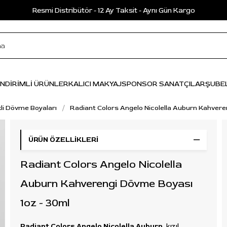
Resmi Distribütör - 12 Ay Taksit - Aynı Gün Kargo
İNDİRİMLİ ÜRÜNLER
KALICI MAKYAJ
SPONSOR SANATÇILAR
ŞUBE
li Dövme Boyaları
Radiant Colors Angelo Nicolella Auburn Kahvere
ÜRÜN ÖZELLIKLERI
Radiant Colors Angelo Nicolella
Auburn Kahverengi Dövme Boyası
1oz - 30ml
Radiant Colors Angelo Nicolella Auburn
, kızıl