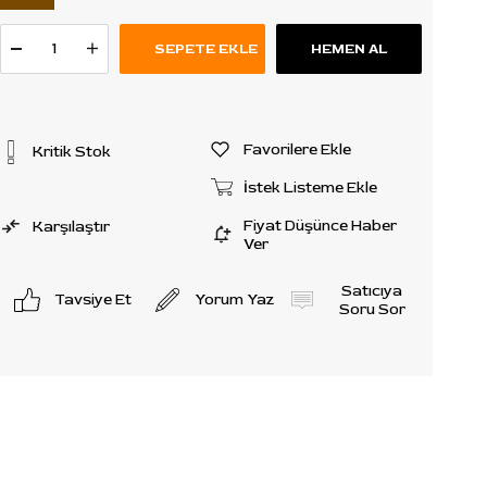
Favorilere Ekle
Kritik Stok
İstek Listeme Ekle
Fiyat Düşünce Haber
Karşılaştır
Ver
Satıcıya
Tavsiye Et
Yorum Yaz
Soru Sor