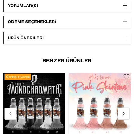
YORUMLAR
(0)
monokrom kompozisyonlarda kullanılabilir. Siyah-beyaz
çalışan stüdyolar için geniş ton aralığı sağlar.
ÖDEME SEÇENEKLERI
Öne Çıkan Özellikler
Marka:
World Famous Ink
ÜRÜN ÖNERILERI
Ürün adı:
Poch Monochromatic Ink Set
Set içeriği:
6 adet dövme boyası
Renk grubu:
Siyah, beyaz ve gri tonlar
BENZER ÜRÜNLER
Hacim:
6 x 4oz - 120ml
Kullanım:
Black & grey, realistik, portre ve gölgelendirme
Ücretsiz Kargo
çalışmaları
Formül bilgisi:
Vegan friendly ve animal cruelty-free
Kullanım Talimatı
Kullanmadan önce her şişeyi iyice çalkalayınız. Uygulama
sırasında ihtiyaç duyulan miktarı tek kullanımlık boya kabına
alarak hijyenik çalışma düzenine uygun şekilde kullanınız.