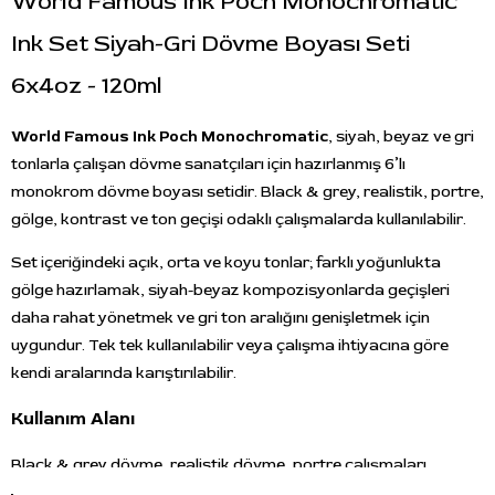
World Famous Ink Poch Monochromatic
Ink Set Siyah-Gri Dövme Boyası Seti
6x4oz - 120ml
World Famous Ink Poch Monochromatic
, siyah, beyaz ve gri
tonlarla çalışan dövme sanatçıları için hazırlanmış 6’lı
monokrom dövme boyası setidir. Black & grey, realistik, portre,
gölge, kontrast ve ton geçişi odaklı çalışmalarda kullanılabilir.
Set içeriğindeki açık, orta ve koyu tonlar; farklı yoğunlukta
gölge hazırlamak, siyah-beyaz kompozisyonlarda geçişleri
daha rahat yönetmek ve gri ton aralığını genişletmek için
uygundur. Tek tek kullanılabilir veya çalışma ihtiyacına göre
kendi aralarında karıştırılabilir.
Kullanım Alanı
Black & grey dövme, realistik dövme, portre çalışmaları,
gölgelendirme, kontrast oluşturma, gri ton geçişleri ve