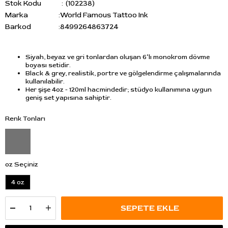
Stok Kodu
(102238)
Marka
:
World Famous Tattoo Ink
Barkod
:
8499264863724
Siyah, beyaz ve gri tonlardan oluşan 6’lı monokrom dövme
boyası setidir.
Black & grey, realistik, portre ve gölgelendirme çalışmalarında
kullanılabilir.
Her şişe 4oz - 120ml hacmindedir; stüdyo kullanımına uygun
geniş set yapısına sahiptir.
Renk Tonları
oz Seçiniz
4 oz