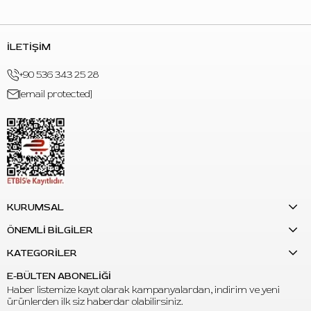
C: Aynı seride farklı açık-koyu tonların bulunması, black & grey
çalışmalarda ton seçimini ve geçiş planlamasını kolaylaştırır.
İLETİŞİM
+90 536 343 25 28
[email protected]
KURUMSAL
ÖNEMLİ BİLGİLER
KATEGORİLER
E-BÜLTEN ABONELİĞİ
Haber listemize kayıt olarak kampanyalardan, indirim ve yeni
ürünlerden ilk siz haberdar olabilirsiniz.