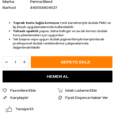
Marka
:
Perma Blend
Barkod
:
840058804027
Toprak tonlu tuğla kırmızısı
renk karakteriyle dudak PMU ve
lip blush uygulamalarında kullanılabilir.
Yüksek opaklık
yapısı, daha belirgin ve sıcak-kırmızı dudak
tonu planlamaları için uygundur.
Tek başına veya uygun dudak pigmentleriyle karıştırılarak
profesyonel dudak renklendirme çalışmalarında
değerlendirilebilir.
Favorilere Ekle
İstek Listeme Ekle
Karşılaştır
Fiyat Düşünce Haber Ver
Tavsiye Et