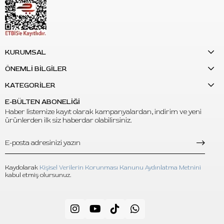
C: Yüksek opaklık yapısına sahiptir. Bu nedenle daha belirgin
dudak tonu planlamalarında tercih edilebilir.
S: Karışım yapılabilir mi?
KURUMSAL
C: Evet. Hedeflenen tona göre uygun Perma Blend dudak
pigmentleriyle karıştırılarak kullanılabilir.
ÖNEMLİ BİLGİLER
KATEGORİLER
E-BÜLTEN ABONELİĞİ
Haber listemize kayıt olarak kampanyalardan, indirim ve yeni
ürünlerden ilk siz haberdar olabilirsiniz.
Kaydolarak
Kişisel Verilerin Korunması Kanunu Aydınlatma Metnini
kabul etmiş olursunuz.