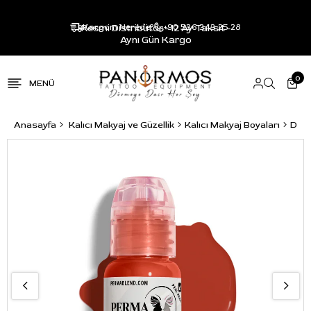
Resmi Distribütör - 12 Ay Taksit -
Kargom Nerede?
+90 536 343 25 28
Aynı Gün Kargo
0
Anasayfa
Kalıcı Makyaj ve Güzellik
Kalıcı Makyaj Boyaları
Dud