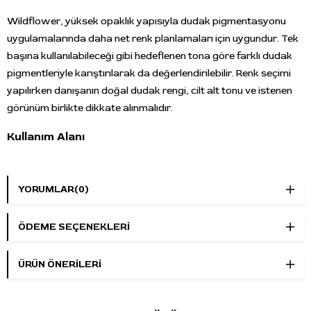
Wildflower, yüksek opaklık yapısıyla dudak pigmentasyonu
uygulamalarında daha net renk planlamaları için uygundur. Tek
başına kullanılabileceği gibi hedeflenen tona göre farklı dudak
pigmentleriyle karıştırılarak da değerlendirilebilir. Renk seçimi
yapılırken danışanın doğal dudak rengi, cilt alt tonu ve istenen
görünüm birlikte dikkate alınmalıdır.
Kullanım Alanı
Dudak kalıcı makyaj, lip blush, dudak renklendirme ve tuğla
kırmızısı dudak tonu hedeflenen profesyonel PMU
YORUMLAR
(0)
uygulamalarında kullanılabilir. Toprak tonlu kırmızı yapısı, sıcak
ve daha belirgin dudak rengi planlamalarında tercih edilebilir.
ÖDEME SEÇENEKLERI
Öne Çıkan Özellikler
ÜRÜN ÖNERILERI
Marka:
Perma Blend
Ürün adı:
Wildflower
Ürün tipi:
Kalıcı makyaj dudak pigmenti