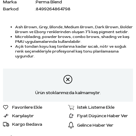
Marka
:
Perma Blend
Barkod
:
8499264864798
Ash Brown, Grey, Blonde, Medium Brown, Dark Brown, Bolder
Brown ve Ebony renklerinden oluşan 7’li kaş pigment setidir.
Microblading, powder brows, combo brows, shading ve kaş
PMU uygulamalarında kullanılabilir.
Açık tondan koyu kaş tonlarına kadar sıcak, nötr ve soğuk
renk seçenekleriyle profesyonel kaş tonu planlamasına
uygundur.
Ürün stoklarımızda kalmamıştır.
Favorilere Ekle
İstek Listeme Ekle
Karşılaştır
Fiyat Düşünce Haber Ver
Kargo Bedava
Gelince Haber Ver