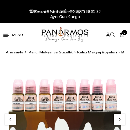
Resmi Distribütör - 12 Ay Taksit -
Kargom Nerede?
+90 536 343 25 28
Aynı Gün Kargo
0
Anasayfa
Kalıcı Makyaj ve Güzellik
Kalıcı Makyaj Boyaları
Boya