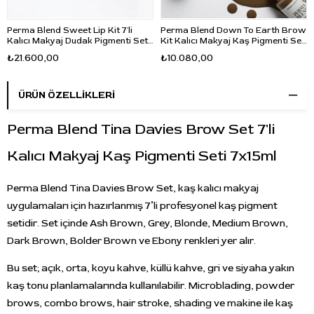
Perma Blend Sweet Lip Kit 7'li
Perma Blend Down To Earth Brow
Kalıcı Makyaj Dudak Pigmenti Seti
Kit Kalıcı Makyaj Kaş Pigmenti Seti
6x15ml + 15ml Solution
3x15ml
₺21.600,00
₺10.080,00
ÜRÜN ÖZELLIKLERI
Perma Blend Tina Davies Brow Set 7'li
Kalıcı Makyaj Kaş Pigmenti Seti 7x15ml
Perma Blend Tina Davies Brow Set, kaş kalıcı makyaj
uygulamaları için hazırlanmış 7’li profesyonel kaş pigment
setidir. Set içinde Ash Brown, Grey, Blonde, Medium Brown,
Dark Brown, Bolder Brown ve Ebony renkleri yer alır.
Bu set; açık, orta, koyu kahve, küllü kahve, gri ve siyaha yakın
kaş tonu planlamalarında kullanılabilir. Microblading, powder
brows, combo brows, hair stroke, shading ve makine ile kaş