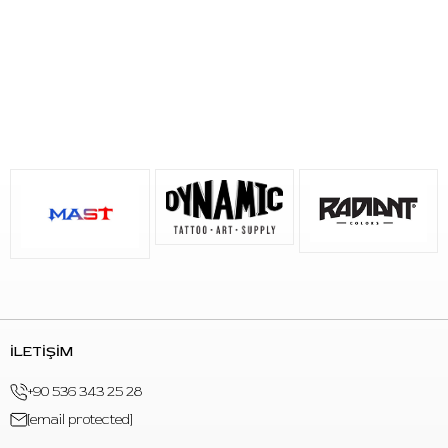
kullanılabilir.
Medium Brown:
Açık ve koyu kahve arasında dengeli
orta kahverengi kaş pigmentidir.
Dark Brown:
Nötr-sıcak karakterli koyu kahverengi kaş
pigmentidir. Daha belirgin koyu kaş tonu planlamalarında
değerlendirilebilir.
Bolder Brown:
Orta opaklıkta, nötr-soğuk yöne yakın
koyu kahverengi kaş pigmentidir.
Ebony:
Soğuk kahve-siyah karakterli koyu kaş
pigmentidir. Daha koyu kaş rengi planlanan profesyonel
uygulamalarda dikkatli renk değerlendirmesiyle
kullanılabilir.
Öne Çıkan Özellikler
Marka:
Perma Blend x Tina Davies
İLETİŞİM
Koleksiyon:
Tina Davies Brow / I Love Ink
+90 536 343 25 28
Ürün tipi:
Kalıcı makyaj kaş pigmenti seti
Set içeriği:
7 adet kaş pigmenti
[email protected]
Renkler:
Ash Brown, Grey, Blonde, Medium Brown, Dark