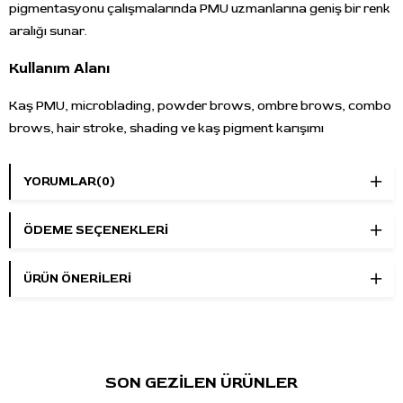
pigmentasyonu çalışmalarında PMU uzmanlarına geniş bir renk
aralığı sunar.
Kullanım Alanı
Kaş PMU, microblading, powder brows, ombre brows, combo
brows, hair stroke, shading ve kaş pigment karışımı
çalışmalarında kullanılabilir. Renk seçimi yapılırken doğal kaş
rengi, saç rengi, cilt alt tonu, mevcut pigment yoğunluğu ve
YORUMLAR
(0)
hedeflenen görünüm birlikte değerlendirilmelidir.
ÖDEME SEÇENEKLERI
Set İçeriği
Ash Brown:
Nötr-soğuk karakterli, orta küllü kahve kaş
ÜRÜN ÖNERILERI
pigmentidir. Küllü bazlı kaş tonu planlamalarında
kullanılabilir.
Grey:
Soğuk gri tonlu kaş pigmentidir. Gri, küllü veya daha
soğuk kaş tonu planlanan çalışmalarda değerlendirilebilir.
Blonde:
Sıcak karakterli açık taupe / blonde kaş
SON GEZİLEN ÜRÜNLER
pigmentidir. Açık kaş ve sarı saç tonu planlamalarında