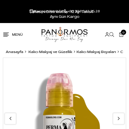
Resmi Distribütör - 12 Ay Taksit -
Kargom Nerede?
+90 536 343 25 28
Aynı Gün Kargo
0
Anasayfa
Kalıcı Makyaj ve Güzellik
Kalıcı Makyaj Boyaları
Corr