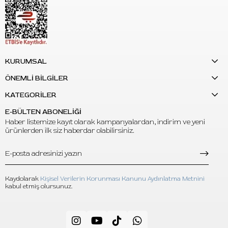
S: Olive Corrector nasıl bir renktir?
C: Zeytin yeşili / olive tonlu, opak yapıda bir corrector
pigmenttir.
S: Kaş pigmentiyle karıştırılabilir mi?
KURUMSAL
C: Evet. Uygulama planına göre uygun kaş pigmentleriyle birlikte
ÖNEMLİ BİLGİLER
kullanılabilir. Karışım oranı profesyonel değerlendirmeyle
KATEGORİLER
belirlenmelidir.
E-BÜLTEN ABONELİĞİ
S: Dudak pigmenti olarak kullanılabilir mi?
Haber listemize kayıt olarak kampanyalardan, indirim ve yeni
C: Ürün kaş pigmenti düzeltme ve corrector uygulamaları için
ürünlerden ilk siz haberdar olabilirsiniz.
konumlandırılmalıdır. Dudak pigmenti olarak tercih
edilmemelidir.
Kaydolarak
Kişisel Verilerin Korunması Kanunu Aydınlatma Metnini
kabul etmiş olursunuz.