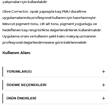
çalışmaları için kullanılabilir.
Olive Corrector, opak yapısıyla kaş PMU düzeltme
uygulamalarında profesyonel kullanım için hazırlanmıştır.
Mevcut pigment tonu, cilt alt tonu, pigment yoğunluğu ve
hedeflenen kaş rengi birlikte değerlendirilerek kullanılmalıdır.
Uygulama oranı ve kullanım şekli kalıcı makyaj uzmanının
profesyonel değerlendirmesine göre belirlenmelidir.
Kullanım Alanı
Kaş PMU, eski kaş pigmenti düzeltme, kırmızı-turuncu ton
nötralizasyonu ve kaş pigment karışımı çalışmalarında
YORUMLAR
(0)
kullanılabilir. Ürün, kaş bölgesindeki renk düzeltme işlemleri için
konumlandırılmalıdır. Dudak, eyeliner veya saç simülasyonu
ÖDEME SEÇENEKLERI
pigmenti olarak değerlendirilmemelidir.
Öne Çıkan Özellikler
ÜRÜN ÖNERILERI
Marka:
Perma Blend