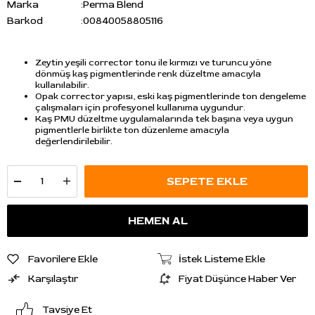
Marka
:
Perma Blend
Barkod
:
00840058805116
Zeytin yeşili corrector tonu ile kırmızı ve turuncu yöne
dönmüş kaş pigmentlerinde renk düzeltme amacıyla
kullanılabilir.
Opak corrector yapısı, eski kaş pigmentlerinde ton dengeleme
çalışmaları için profesyonel kullanıma uygundur.
Kaş PMU düzeltme uygulamalarında tek başına veya uygun
pigmentlerle birlikte ton düzenleme amacıyla
değerlendirilebilir.
Favorilere Ekle
İstek Listeme Ekle
Karşılaştır
Fiyat Düşünce Haber Ver
Tavsiye Et