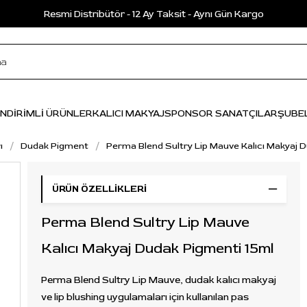
Resmi Distribütör - 12 Ay Taksit - Aynı Gün Kargo
İNDİRİMLİ ÜRÜNLER
KALICI MAKYAJ
SPONSOR SANATÇILAR
ŞUBE
ı
Dudak Pigment
Perma Blend Sultry Lip Mauve Kalıcı Makyaj 
ÜRÜN ÖZELLIKLERI
Perma Blend Sultry Lip Mauve
Kalıcı Makyaj Dudak Pigmenti 15ml
Perma Blend Sultry Lip Mauve, dudak kalıcı makyaj
ve lip blushing uygulamaları için kullanılan pas