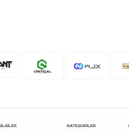
S: Perma Blend Sultry Lip Mauve nasıl bir renktir?
C: Pas kırmızısı / mauve karakterinde, yüksek
opaklıkta bir kalıcı makyaj dudak pigmentidir.
S: Hangi dudak uygulamalarında kullanılabilir?
C: Dudak pigmentasyonu, lip blushing ve daha
belirgin dudak tonu hedeflenen profesyonel PMU
uygulamalarında kullanılabilir.
S: Opaklık seviyesi nasıldır?
C: Yüksek opaklık seviyesine sahiptir. Bu yapı, daha
yoğun dudak tonu planlanan çalışmalarda
kullanılabilir.
S: Karışım yapılabilir mi?
C: Evet. Hedeflenen dudak tonuna göre uygun Perma
Blend dudak pigmentleriyle karıştırılarak kullanılabilir.
İLGİLER
KATEGORİLER