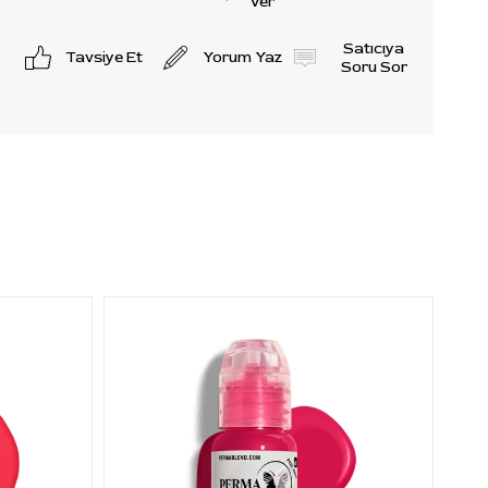
Ver
Satıcıya
Tavsiye Et
Yorum Yaz
Soru Sor