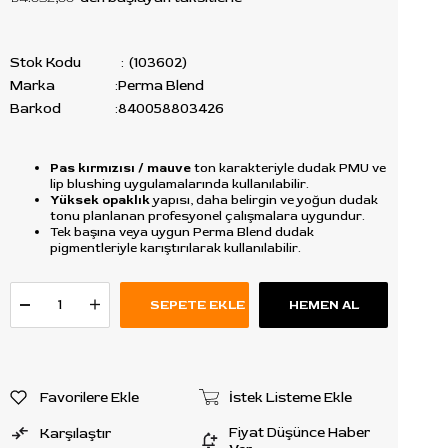
Stok Kodu
(103602)
Marka
:
Perma Blend
Barkod
:
840058803426
Pas kırmızısı / mauve
ton karakteriyle dudak PMU ve
lip blushing uygulamalarında kullanılabilir.
Yüksek opaklık
yapısı, daha belirgin ve yoğun dudak
tonu planlanan profesyonel çalışmalara uygundur.
Tek başına veya uygun Perma Blend dudak
pigmentleriyle karıştırılarak kullanılabilir.
Favorilere Ekle
İstek Listeme Ekle
Fiyat Düşünce Haber
Karşılaştır