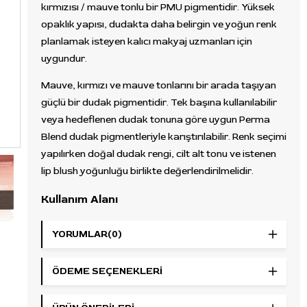
kırmızısı / mauve tonlu bir PMU pigmentidir. Yüksek
opaklık yapısı, dudakta daha belirgin ve yoğun renk
planlamak isteyen kalıcı makyaj uzmanları için
uygundur.
Mauve, kırmızı ve mauve tonlarını bir arada taşıyan
güçlü bir dudak pigmentidir. Tek başına kullanılabilir
veya hedeflenen dudak tonuna göre uygun Perma
Blend dudak pigmentleriyle karıştırılabilir. Renk seçimi
yapılırken doğal dudak rengi, cilt alt tonu ve istenen
lip blush yoğunluğu birlikte değerlendirilmelidir.
Kullanım Alanı
Dudak pigmentasyonu, lip blushing ve profesyonel
YORUMLAR
(0)
PMU dudak uygulamalarında kullanılabilir. Pas
kırmızısı / mauve karakteri, daha belirgin, sıcak-
ÖDEME SEÇENEKLERI
kırmızı etkili ve yoğun dudak tonu planlanan
çalışmalarda tercih edilebilir.