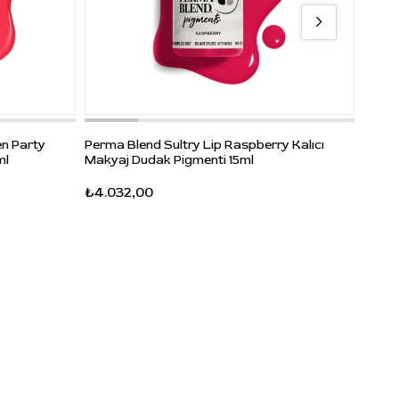
Perma
n Party
Perma Blend Sultry Lip Raspberry Kalıcı
Areol
ml
Makyaj Dudak Pigmenti 15ml
₺4.6
₺4.032,00