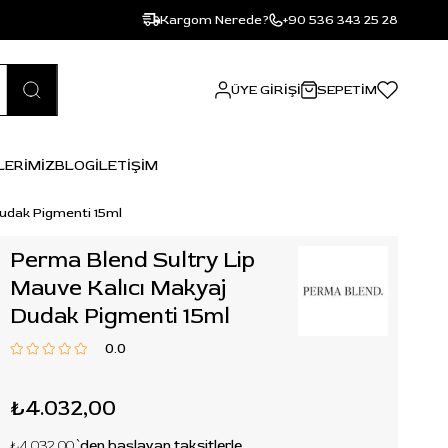
Kargom Nerede?
+90 536 343 25 28
ÜYE GIRIŞI
SEPETIM
LERİMİZ
BLOG
İLETİŞİM
Dudak Pigmenti 15ml
Perma Blend Sultry Lip
Mauve Kalıcı Makyaj
Dudak Pigmenti 15ml
0.0
₺4.032,00
₺4.032,00
`den başlayan taksitlerle