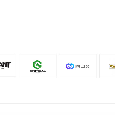
uygun olmayan incelticilerle karıştırmayınız. Ürünü oda
sıcaklığında, doğrudan güneş ışığından uzak şekilde
saklayınız.
Sık Sorulan Sorular
S: Perma Blend Luxe Pomegranate v2 nasıl bir
renktir?
C: Canlı ve derin soğuk pembe karakterinde bir kalıcı
makyaj dudak pigmentidir.
S: Hangi dudak uygulamalarında kullanılabilir?
C: Dudak PMU, lip blush ve soğuk pembe dudak tonu
hedeflenen profesyonel uygulamalarda kullanılabilir.
S: Opaklığı nasıldır?
C: Orta-yüksek opaklık yapısına sahiptir. Bu yapı, daha
belirgin pembe ton planlamalarında kullanılabilir.
S: Karışım yapılabilir mi?