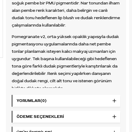
soğuk pembe bir PMU pigmentidir. Nar tonundan ilham
alan pembe renk karakteri, daha belirgin ve canlı
dudak tonu hedeflenen lip blush ve dudak renklendirme
çalışmalarında kullanılabilir.
Pomegranate v2, orta-yüksek opaklık yapısıyla dudak
pigmentasyonu uygulamalarında daha net pembe
tonlar planlamak isteyen kalıcı makyaj uzmanları için
uygundur. Tek başına kullanılabileceği gibi hedeflenen
tona göre farklı dudak pigmentleriyle karıştırılarak da
değerlendirilebilir. Renk seçimi yapılırken danışanın
doğal dudak rengi, cilt alt tonu ve istenen görünüm
birlikte dikkate alınmalıdır.
Kullanım Alanı
YORUMLAR
(0)
Dudak kalıcı makyaj, lip blush, dudak renklendirme ve
ÖDEME SEÇENEKLERI
canlı soğuk pembe dudak tonu hedeflenen profesyonel
PMU uygulamalarında kullanılabilir. Soğuk pembe