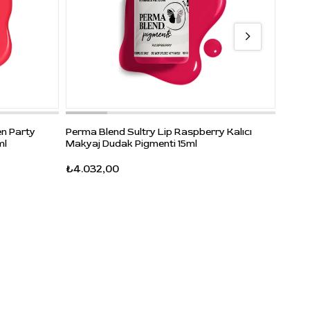
Perma
n Party
Perma Blend Sultry Lip Raspberry Kalıcı
Areol
ml
Makyaj Dudak Pigmenti 15ml
₺4.6
₺4.032,00