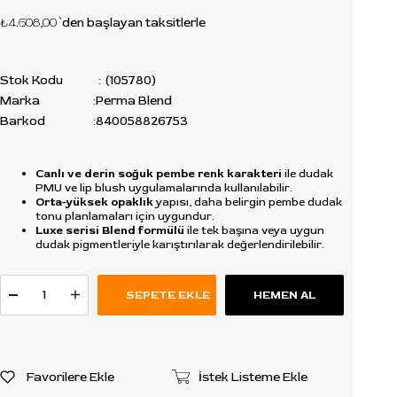
₺4.608,00
`den başlayan taksitlerle
Stok Kodu
(105780)
Marka
:
Perma Blend
Barkod
:
840058826753
Canlı ve derin soğuk pembe renk karakteri
ile dudak
PMU ve lip blush uygulamalarında kullanılabilir.
Orta-yüksek opaklık
yapısı, daha belirgin pembe dudak
tonu planlamaları için uygundur.
Luxe serisi Blend formülü
ile tek başına veya uygun
dudak pigmentleriyle karıştırılarak değerlendirilebilir.
Favorilere Ekle
İstek Listeme Ekle