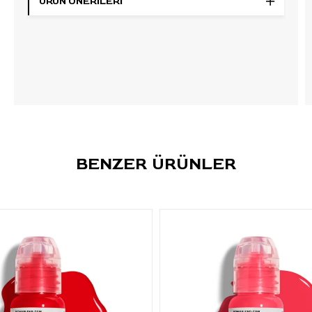
ÜRÜN ÖNERILERI
karakteri nedeniyle doğal dudak zemini, renk
yoğunluğu ve cilt alt tonu uygulama öncesinde
değerlendirilmelidir.
Öne Çıkan Özellikler
Marka:
Perma Blend
Seri:
Luxe
Ürün adı:
Pomegranate v2
Ürün tipi:
Kalıcı makyaj dudak pigmenti
BENZER ÜRÜNLER
Renk:
Canlı ve derin pembe
Ton karakteri:
Soğuk
Opaklık:
Orta-yüksek
Formül:
Blend
Uyumluluk:
EU REACH uyumlu, BVL kayıtlı
Hacim:
15ml / 1/2 oz
Kullanım alanı:
Dudak PMU, lip blush ve dudak