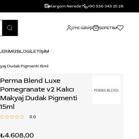
Kargom Nerede?
+90 536 343 25 28
ÜYE GIRIŞI
SEPETIM
LERİMİZ
BLOG
İLETİŞİM
yaj Dudak Pigmenti 15ml
Perma Blend Luxe
Pomegranate v2 Kalıcı
Makyaj Dudak Pigmenti
15ml
0.0
₺4.608,00