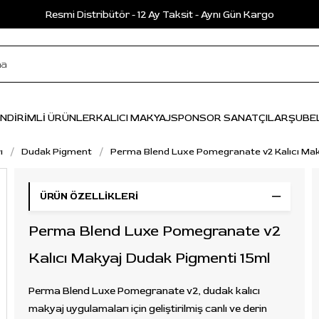
Resmi Distribütör - 12 Ay Taksit - Aynı Gün Kargo
İNDİRİMLİ ÜRÜNLER
KALICI MAKYAJ
SPONSOR SANATÇILAR
ŞUBE
ı
Dudak Pigment
Perma Blend Luxe Pomegranate v2 Kalıcı Mak
ÜRÜN ÖZELLIKLERI
Perma Blend Luxe Pomegranate v2
Kalıcı Makyaj Dudak Pigmenti 15ml
Perma Blend Luxe Pomegranate v2, dudak kalıcı
makyaj uygulamaları için geliştirilmiş canlı ve derin