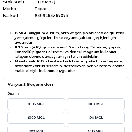
Stok Kodu
(130882)
Marka
:
Pepax
Barkod
:
8499264867075
13MGL Magnum dizilim
, orta ve geniş alanlarda dolgu, renk
yerleştirme, gölgelendirme ve yumuşak ton geçişleri için
uygundur.
0.30 mm (#10) iğne çapı ve 5.5 mm Long Taper uç yapısı
,
kontrollü pigment aktarımı ve dengeli magnum kullanımı
isteyen dövme sanatçıları için tercih edilebilir.
Membranlı, E.O. steril ve tekli blister paketli kartuş yapı
,
standart kartuş sistemini destekleyen pen ve rotary dövme
makineleriyle kullanıma uygundur.
Varyant Seçenekleri
Dizilim
1005 MGL
1007 MGL
1009 MGL
1011 MGL
1013 MGL
1015 MGL