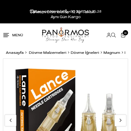
Resmi Distribütör - 12 Ay Taksit -
Kargom Nerede?
+90 536 343 25 28
Aynı Gün Kargo
0
Anasayfa
Dövme Malzemeleri
Dövme İğneleri
Magnum