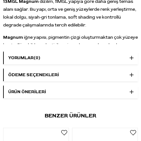
13MGL Magnum
dizilim, 11MGL yapıya göre daha geniş temas
alanı sağlar. Bu yapı; orta ve geniş yüzeylerde renk yerleştirme,
lokal dolgu, siyah-gri tonlama, soft shading ve kontrollü
degrade çalışmalarında tercih edilebilir.
Magnum
iğne yapısı, pigmentin çizgi oluşturmaktan çok yüzeye
kontrollü şekilde yerleştirilmesi gereken uygulamalarda
kullanılır. Orta ve geniş alan dolgu, renk geçişi ve tonlama
YORUMLAR
(0)
çalışmalarında dengeli bir temas alanı sağlar.
Long Taper / 5.5 mm
uç yapısı, pigment aktarımında kontrollü
ÖDEME SEÇENEKLERI
ve daha yumuşak bir çalışma hissi verir. Soft shading, lokal
dolgu, renk yerleştirme ve ton geçişi çalışmalarında iğne
ÜRÜN ÖNERILERI
hareketini daha yönetilebilir hale getirir.
Pepax Lance kartuş yapısı, standart kartuş sistemini
BENZER ÜRÜNLER
destekleyen pen ve rotary dövme makineleriyle kullanılabilir.
Kartuş içindeki
membran sistemi
, çalışma sırasında boya ve
sıvıların makine içine geri akış riskini azaltmaya yardımcı olur.