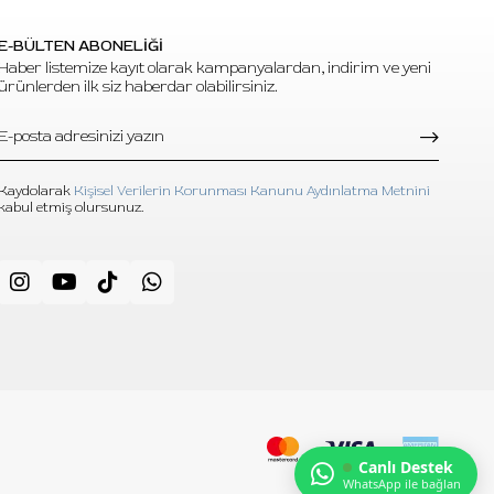
E-BÜLTEN ABONELİĞİ
Haber listemize kayıt olarak kampanyalardan, indirim ve yeni
ürünlerden ilk siz haberdar olabilirsiniz.
tasarım
Kaydolarak
Kişisel Verilerin Korunması Kanunu Aydınlatma Metnini
ir?
kabul etmiş olursunuz.
ını, 03
e eder.
ısını
gi için
p, ince
nür,
Canlı Destek
WhatsApp ile bağlan
nce bir