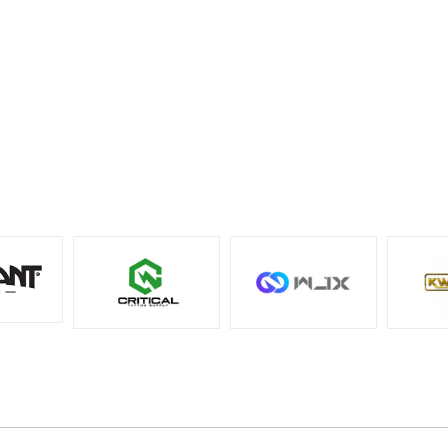
sistemini destekleyen çoğ
makinesi ve grip ile uyumlu
Paket İçeriği:
20 adet steri
dövme iğnesi
Kullanım Talimatı
Kullanmadan önce tekli amb
kapalı ve hasarsız olduğu
emin olunuz.
Kartuşu, kartuş sistemine
dövme makinesi veya grip 
doğru şekilde yerleştiriniz.
Uygulama öncesinde iğne çık
kartuş oturuşunu ve ekipm
uyumluluğunu kontrol ediniz
Her kartuş yalnızca tek
kullanımlıktır.