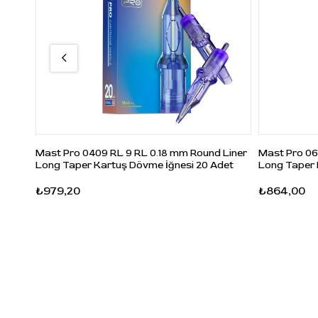
Mast Pro 0409 RL 9 RL 0.18 mm Round Liner
Mast Pro 06
Long Taper Kartuş Dövme İğnesi 20 Adet
Long Taper 
₺979,20
₺864,00