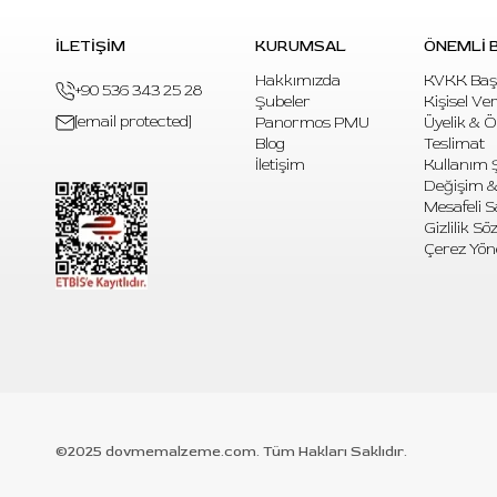
İLETİŞİM
KURUMSAL
ÖNEMLİ B
Hakkımızda
KVKK Baş
+90 536 343 25 28
Şubeler
Kişisel Ve
[email protected]
Panormos PMU
Üyelik & 
Blog
Teslimat
İletişim
Kullanım Ş
Değişim &
Mesafeli S
Gizlilik S
Çerez Yön
©2025 dovmemalzeme.com. Tüm Hakları Saklıdır.