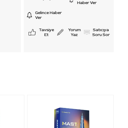
Haber Ver
aları
Gelince Haber
Ver
Tavsiye
Yorum
Satıcıya
etay
Et
Yaz
Soru Sor
ayları
i dövme
g Taper
auge)