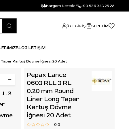
Kargom Nerede?
+90 536 343 25 28
ÜYE GIRIŞI
SEPETIM
LERİMİZ
BLOG
İLETİŞİM
 Taper Kartuş Dövme İğnesi 20 Adet
Pepax Lance
0603 RLL 3 RL
0.20 mm Round
LL 3
Liner Long Taper
er
Kartuş Dövme
İğnesi 20 Adet
övme
0.0