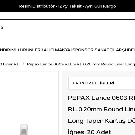
Resmi Distribütör - 12 Ay Taksit - Aynı Gün Kargo
İNDİRİMLİ ÜRÜNLER
KALICI MAKYAJ
SPONSOR SANATÇILAR
ŞUBE
d Liner RL
Pepax Lance 0603 RLL 3 RL 0.20 mm Round Liner Long
ÜRÜN ÖZELLIKLERI
PEPAX Lance 0603 R
RL 0.20mm Round Lin
Long Taper Kartuş D
İğnesi 20 Adet