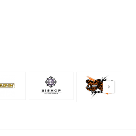
u dövme
dur
l kartuş
alajın
ndan
 uyumlu
üzerine
ışını,
an
.