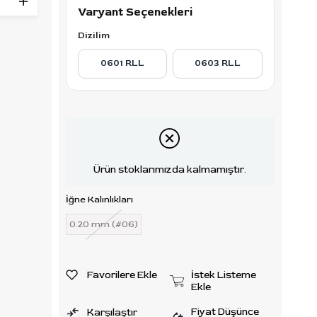
Varyant Seçenekleri
r alan
 geri
Dizilim
ur. İç
0601 RLL
0603 RLL
ları
areket
pigment
ne
Ürün stoklarımızda kalmamıştır.
Japon
çelik
İğne Kalınlıkları
0.20 mm (#06)
 Her
r, tekli
Favorilere Ekle
İstek Listeme
Ekle
Fiyat Düşünce
Karşılaştır