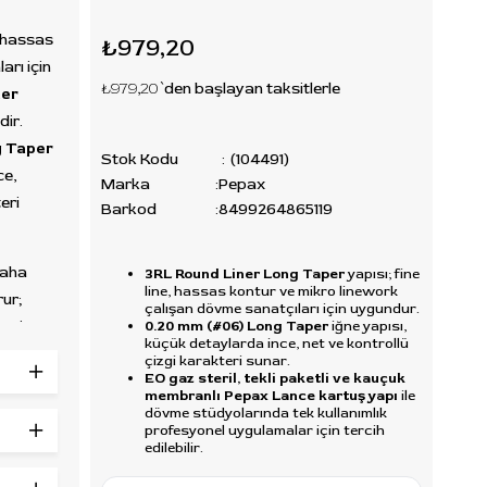
, hassas
₺979,20
arı için
₺979,20
`den başlayan taksitlerle
ner
ir.
 Taper
Stok Kodu
(104491)
ce,
Marka
:
Pepax
eri
Barkod
:
8499264865119
daha
3RL Round Liner Long Taper
yapısı; fine
line, hassas kontur ve mikro linework
rur;
çalışan dövme sanatçıları için uygundur.
0.20 mm (#06) Long Taper
iğne yapısı,
se ince
küçük detaylarda ince, net ve kontrollü
u yapı;
çizgi karakteri sunar.
EO gaz steril, tekli paketli ve kauçuk
 dövme
membranlı Pepax Lance kartuş yapı
ile
ikro
dövme stüdyolarında tek kullanımlık
profesyonel uygulamalar için tercih
ları için
edilebilir.