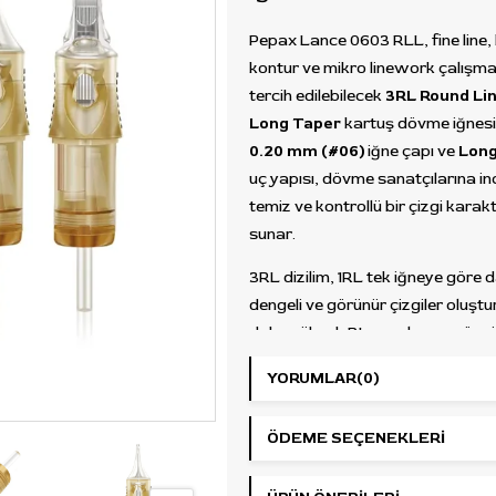
Pepax Lance 0603 RLL, fine line
kontur ve mikro linework çalışmal
tercih edilebilecek
3RL Round Li
Long Taper
kartuş dövme iğnesid
0.20 mm (#06)
iğne çapı ve
Long
uç yapısı, dövme sanatçılarına in
temiz ve kontrollü bir çizgi karakt
sunar.
3RL dizilim, 1RL tek iğneye göre 
dengeli ve görünür çizgiler oluştu
daha yüksek RL gruplarına göre i
ve detay odaklı kullanım sağlar. B
YORUMLAR
(0)
küçük yazı detayları, minimalist
tasarımları, hassas dış hatlar, m
ÖDEME SEÇENEKLERI
detaylar ve kontrollü liner çalışma
uygundur.