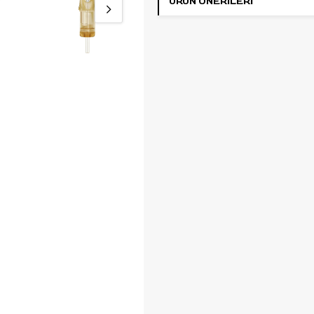
ÜRÜN ÖNERILERI
Pepax Lance kartuş yapısında ye
kauçuk membran, pigment ve sıvı
akış riskini azaltmaya yardımcı ol
stabilizatör sistemi, çizgi çalışma
sırasında iğnenin daha dengeli h
etmesini destekler. Huni şekilli uç
tasarımı, liner uygulamalarında 
akışının daha kontrollü ilerlemesi
yardımcı olur.
Tıbbi sınıf PC kartuş gövdesi ve 
standartlarında tıbbi paslanmaz 
iğne yapısı, dövme stüdyolarında
profesyonel kullanıma uygundur.
kartuş EO gaz ile sterilize edilmişti
paketlenmiştir ve yalnızca tek
kullanımlıktır.
Kullanım Alanı