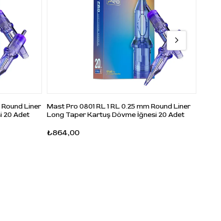
lanmaz
ikarbon
rtuş
 Round Liner
Mast Pro 0801 RL 1 RL 0.25 mm Round Liner
Mast 
i 20 Adet
Long Taper Kartuş Dövme İğnesi 20 Adet
Long 
e
 sistemi
₺864,00
₺892
huni
l
uş