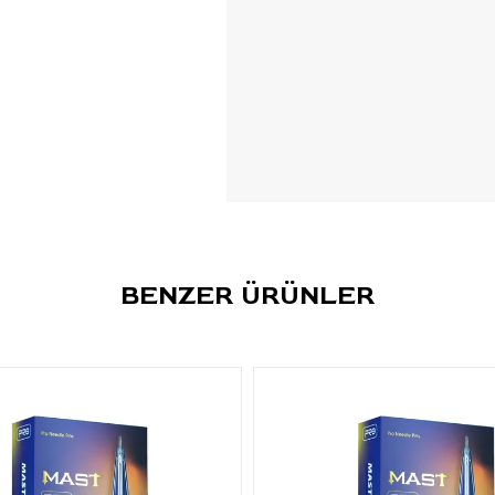
Fine line ve ince çizgi çalışm
Hassas kontur ve dış hat
uygulamaları
Mikro linework ve küçük d
çalışmaları
Lettering ve küçük yazı det
Minimalist ve küçük ölçekl
tasarımları
Öne Çıkan Özellikler
BENZER ÜRÜNLER
Marka:
Pepax
Seri:
Lance Cartridges
Model / Kod:
0603 RLL
İğne Tipi:
Round Liner Lon
Konfigürasyon:
3RL
İğne Çapı:
0.20 mm (#06 g