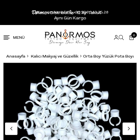
Resmi Distribütör - 12 Ay Taksit -
Kargom Nerede?
+90 536 343 25 28
Aynı Gün Kargo
0
Anasayfa
Kalıcı Makyaj ve Güzellik
Orta Boy Yüzük Pota Boya Ka