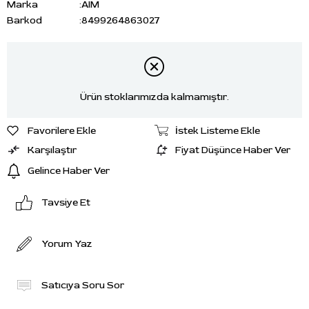
Marka
:
AIM
Barkod
:
8499264863027
Ürün stoklarımızda kalmamıştır.
Favorilere Ekle
İstek Listeme Ekle
Karşılaştır
Fiyat Düşünce Haber Ver
Gelince Haber Ver
Tavsiye Et
Yorum Yaz
Satıcıya Soru Sor