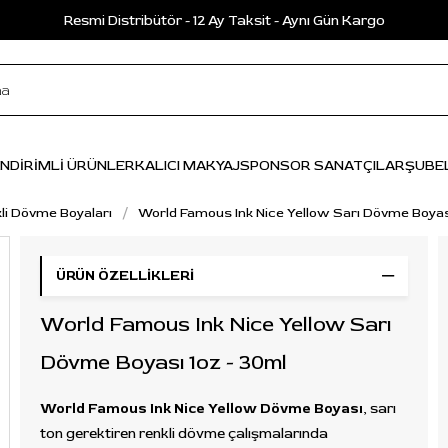
Resmi Distribütör - 12 Ay Taksit - Aynı Gün Kargo
İNDİRİMLİ ÜRÜNLER
KALICI MAKYAJ
SPONSOR SANATÇILAR
ŞUBE
li Dövme Boyaları
World Famous Ink Nice Yellow Sarı Dövme Boyası
ÜRÜN ÖZELLIKLERI
World Famous Ink Nice Yellow Sarı
Dövme Boyası 1oz - 30ml
World Famous Ink Nice Yellow Dövme Boyası
, sarı
ton gerektiren renkli dövme çalışmalarında