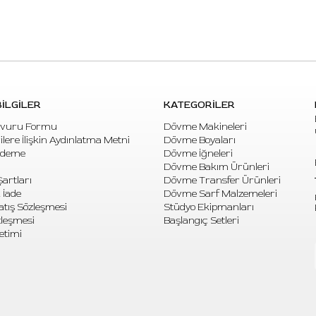
İLGİLER
KATEGORİLER
vuru Formu
Dövme Makineleri
rilere İlişkin Aydınlatma Metni
Dövme Boyaları
Ödeme
Dövme İğneleri
Dövme Bakım Ürünleri
artları
Dövme Transfer Ürünleri
 İade
Dövme Sarf Malzemeleri
atış Sözleşmesi
Stüdyo Ekipmanları
özleşmesi
Başlangıç Setleri
etimi