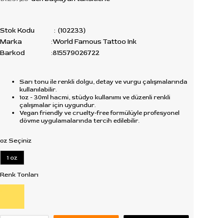
Stok Kodu
(102233)
Marka
:
World Famous Tattoo Ink
Barkod
:
815579026722
Sarı tonu ile renkli dolgu, detay ve vurgu çalışmalarında
kullanılabilir.
1oz - 30ml hacmi, stüdyo kullanımı ve düzenli renkli
çalışmalar için uygundur.
Vegan friendly ve cruelty-free formülüyle profesyonel
dövme uygulamalarında tercih edilebilir.
oz Seçiniz
1 oz
Renk Tonları