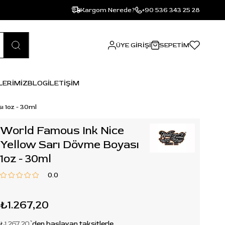
Kargom Nerede?
+90 536 343 25 28
ÜYE GIRIŞI
SEPETIM
LERİMİZ
BLOG
İLETİŞİM
 1oz - 30ml
World Famous Ink Nice
Yellow Sarı Dövme Boyası
1oz - 30ml
0.0
₺1.267,20
₺1.267,20
`den başlayan taksitlerle