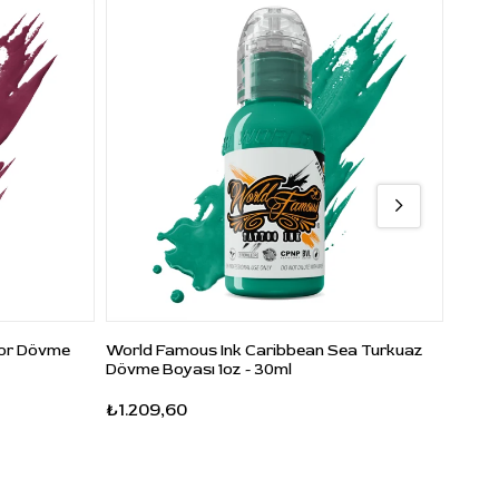
Mor Dövme
World Famous Ink Caribbean Sea Turkuaz
World
Dövme Boyası 1oz - 30ml
Dövme
₺1.209,60
₺662