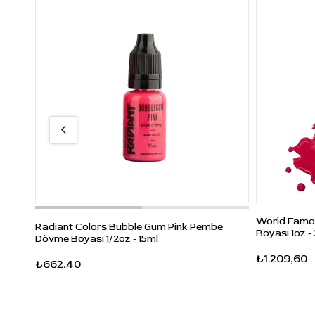
World Famou
Radiant Colors Bubble Gum Pink Pembe
Boyası 1oz -
Dövme Boyası 1/2oz - 15ml
₺1.209,60
₺662,40