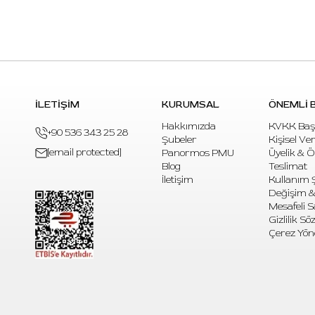
İLETİŞİM
KURUMSAL
ÖNEMLİ B
Hakkımızda
KVKK Baş
+90 536 343 25 28
Şubeler
Kişisel Ve
[email protected]
Panormos PMU
Üyelik & 
Blog
Teslimat
İletişim
Kullanım Ş
Değişim &
Mesafeli S
Gizlilik S
Çerez Yön