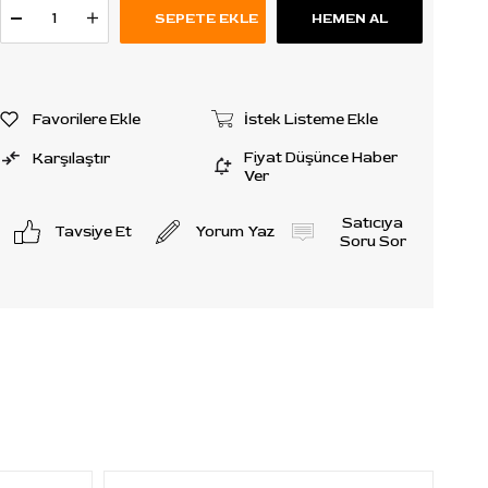
Favorilere Ekle
İstek Listeme Ekle
Fiyat Düşünce Haber
Karşılaştır
Ver
Satıcıya
Tavsiye Et
Yorum Yaz
Soru Sor