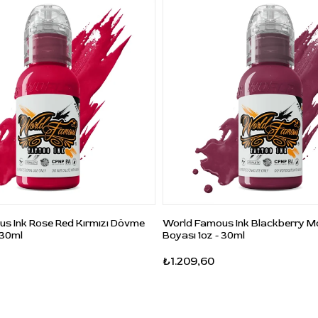
C: Nice Yellow, sarı tona sahip bir dövme boyasıdır.
S: Hangi çalışmalarda kullanılabilir?
C: Sarı dolgu, vurgu detayları, sıcak renk geçişleri ve
renkli dövme çalışmalarında kullanılabilir.
S: Ürün hacmi nedir?
C: Ürün 1oz - 30ml hacmindedir.
S: Ürün vegan mı?
C: Evet, vegan friendly formüle sahiptir ve hayvanlar
üzerinde test edilmemiştir.
s Ink Rose Red Kırmızı Dövme
World Famous Ink Blackberry 
 30ml
Boyası 1oz - 30ml
₺1.209,60