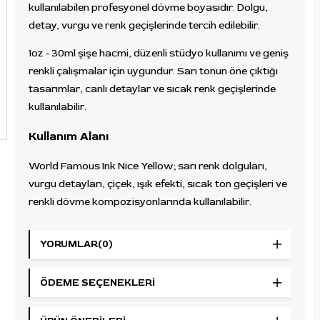
kullanılabilen profesyonel dövme boyasıdır. Dolgu,
detay, vurgu ve renk geçişlerinde tercih edilebilir.
1oz - 30ml şişe hacmi, düzenli stüdyo kullanımı ve geniş
renkli çalışmalar için uygundur. Sarı tonun öne çıktığı
tasarımlar, canlı detaylar ve sıcak renk geçişlerinde
kullanılabilir.
Kullanım Alanı
World Famous Ink Nice Yellow; sarı renk dolguları,
vurgu detayları, çiçek, ışık efekti, sıcak ton geçişleri ve
renkli dövme kompozisyonlarında kullanılabilir.
Öne Çıkan Özellikler
YORUMLAR
(0)
Marka:
World Famous Ink
Seri:
Hori Hui Taiwanese Ink
ÖDEME SEÇENEKLERI
Ürün adı:
Nice Yellow
Renk:
Sarı