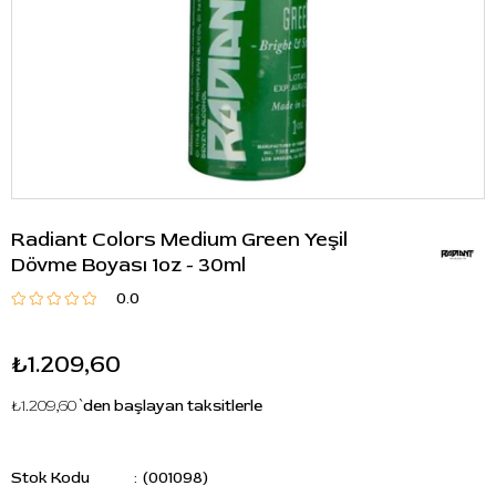
Radiant Colors Medium Green Yeşil
Dövme Boyası 1oz - 30ml
0.0
₺1.209,60
₺1.209,60
`den başlayan taksitlerle
Stok Kodu
(001098)