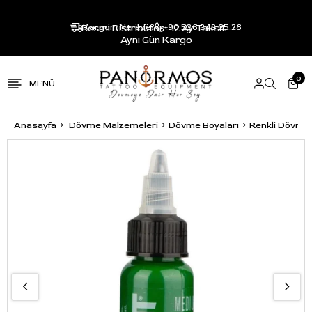
Resmi Distribütör - 12 Ay Taksit -
Kargom Nerede?
+90 536 343 25 28
Aynı Gün Kargo
0
Anasayfa
Dövme Malzemeleri
Dövme Boyaları
Renkli Dövme 