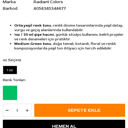
Marka
:
Radiant Colors
Barkod
:
8058385348677
Orta yeşil renk tonu
, renkli dövme tasarımlarında yeşil detay,
vurgu ve geçiş alanlarında kullanılabilir.
1oz / 30 ml şişe hacmi
, günlük stüdyo kullanımı, belirli projeler
ve renk denemeleri için pratiktir.
Medium Green tonu
, doğa temalı, botanik, floral ve renkli
kompozisyonlarda yeşil ton ihtiyacı için tercih edilebilir.
oz Seçiniz
1 oz
Renk Tonları