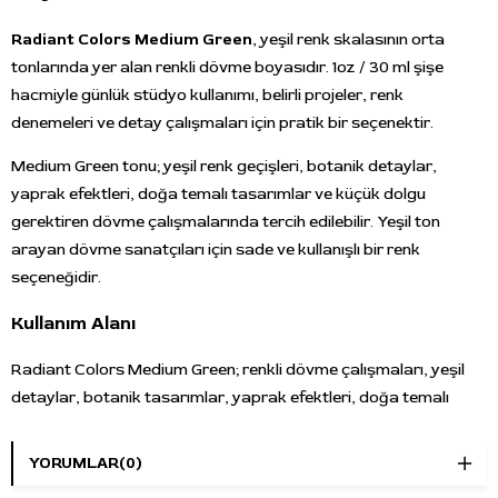
Radiant Colors Medium Green
, yeşil renk skalasının orta
tonlarında yer alan renkli dövme boyasıdır. 1oz / 30 ml şişe
hacmiyle günlük stüdyo kullanımı, belirli projeler, renk
denemeleri ve detay çalışmaları için pratik bir seçenektir.
Medium Green tonu; yeşil renk geçişleri, botanik detaylar,
yaprak efektleri, doğa temalı tasarımlar ve küçük dolgu
gerektiren dövme çalışmalarında tercih edilebilir. Yeşil ton
arayan dövme sanatçıları için sade ve kullanışlı bir renk
seçeneğidir.
Kullanım Alanı
Radiant Colors Medium Green; renkli dövme çalışmaları, yeşil
detaylar, botanik tasarımlar, yaprak efektleri, doğa temalı
kompozisyonlar, geçiş alanları, vurgu noktaları ve küçük dolgu
uygulamalarında kullanılabilir. İllüstratif, floral, neo traditional
YORUMLAR
(0)
ve renkli tasarımlarda orta yeşil ton ihtiyacı olan alanlar için