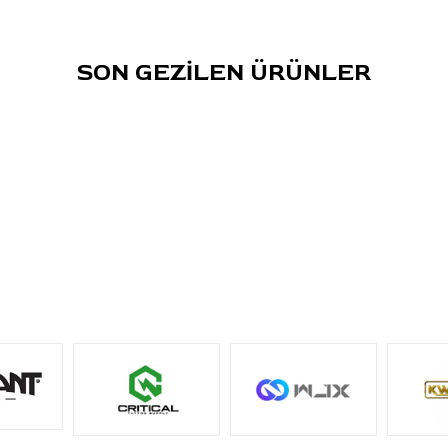
renktir?
C: Mayon Lava Red, parlak kırmızı tona sahip bir
dövme boyasıdır.
SON GEZİLEN ÜRÜNLER
S: Hangi çalışmalar için kullanılabilir?
C: Floral, botanik, renkli portre, cover-up, kırmızı
detay, shading, fill/dolgu ve vurgu çalışmalarında
kullanılabilir.
S: 1oz / 30ml hacim hangi kullanım için uygundur?
C: Günlük stüdyo kullanımı, belirli projeler ve kontrollü
kullanım için uygundur.
S: Farklı renklerle karıştırılabilir mi?
C: Evet. Tasarıma göre farklı kırmızı, turuncu, pembe
veya koyu tonlarla ayrı boya kabında karışım
hazırlanabilir.