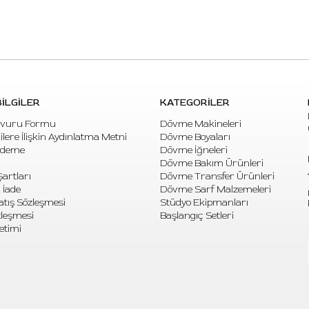
İLGİLER
KATEGORİLER
vuru Formu
Dövme Makineleri
rilere İlişkin Aydınlatma Metni
Dövme Boyaları
Ödeme
Dövme İğneleri
Dövme Bakım Ürünleri
artları
Dövme Transfer Ürünleri
 İade
Dövme Sarf Malzemeleri
atış Sözleşmesi
Stüdyo Ekipmanları
özleşmesi
Başlangıç Setleri
etimi