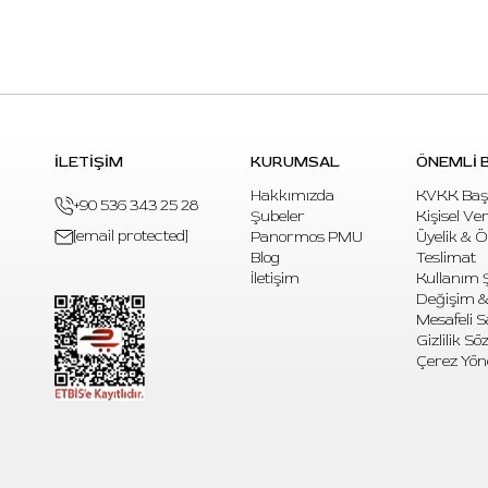
İLETİŞİM
KURUMSAL
ÖNEMLİ B
Hakkımızda
KVKK Baş
+90 536 343 25 28
Şubeler
Kişisel Ve
[email protected]
Panormos PMU
Üyelik & 
Blog
Teslimat
İletişim
Kullanım Ş
Değişim &
Mesafeli S
Gizlilik S
Çerez Yön