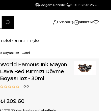
Kargom Nerede?
+90 536 343 25 28
ÜYE GIRIŞI
SEPETIM
LERİMİZ
BLOG
İLETİŞİM
 Boyası 1oz - 30ml
World Famous Ink Mayon
Lava Red Kırmızı Dövme
Boyası 1oz - 30ml
0.0
₺1.209,60
₺1.209,60
`den başlayan taksitlerle