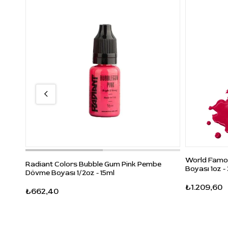
World Famou
Radiant Colors Bubble Gum Pink Pembe
Boyası 1oz -
Dövme Boyası 1/2oz - 15ml
₺1.209,60
₺662,40