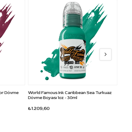
Mor Dövme
World Famous Ink Caribbean Sea Turkuaz
World
Dövme Boyası 1oz - 30ml
Dövme
₺1.209,60
₺662