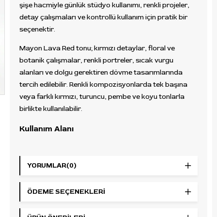
şişe hacmiyle günlük stüdyo kullanımı, renkli projeler,
detay çalışmaları ve kontrollü kullanım için pratik bir
seçenektir.
Mayon Lava Red tonu; kırmızı detaylar, floral ve
botanik çalışmalar, renkli portreler, sıcak vurgu
alanları ve dolgu gerektiren dövme tasarımlarında
tercih edilebilir. Renkli kompozisyonlarda tek başına
veya farklı kırmızı, turuncu, pembe ve koyu tonlarla
birlikte kullanılabilir.
Kullanım Alanı
World Famous Ink Mayon Lava Red; floral, botanik,
renkli portre, cover-up, kırmızı detay, shading,
YORUMLAR
(0)
fill/dolgu, geçiş ve vurgu çalışmalarında kullanılabilir.
Parlak kırmızı ton ihtiyacı olan illüstratif, neo
ÖDEME SEÇENEKLERI
traditional, old school, cartoon ve renkli dövme
kompozisyonlarında tercih edilebilir.