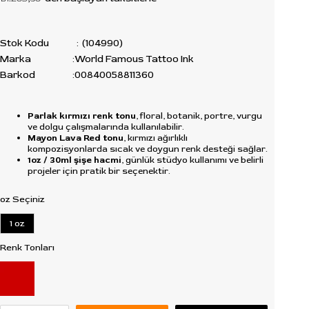
Stok Kodu
(104990)
Marka
:
World Famous Tattoo Ink
Barkod
:
00840058811360
Parlak kırmızı renk tonu
, floral, botanik, portre, vurgu
ve dolgu çalışmalarında kullanılabilir.
Mayon Lava Red tonu
, kırmızı ağırlıklı
kompozisyonlarda sıcak ve doygun renk desteği sağlar.
1oz / 30ml şişe hacmi
, günlük stüdyo kullanımı ve belirli
projeler için pratik bir seçenektir.
oz Seçiniz
1 oz
Renk Tonları