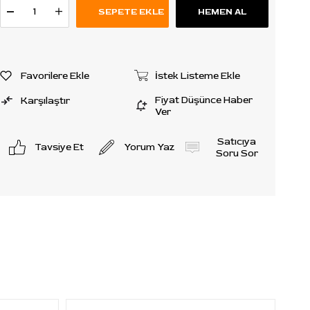
Favorilere Ekle
İstek Listeme Ekle
Fiyat Düşünce Haber
Karşılaştır
Ver
Satıcıya
Tavsiye Et
Yorum Yaz
Soru Sor