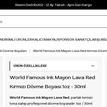
Resmi Distribütör - 12 Ay Taksit - Aynı Gün Kargo
İNDİRİMLİ ÜRÜNLER
KALICI MAKYAJ
SPONSOR SANATÇILAR
ŞUBE
li Dövme Boyaları
World Famous Ink Mayon Lava Red Kırmızı Dövme
ÜRÜN ÖZELLIKLERI
World Famous Ink Mayon Lava Red
Kırmızı Dövme Boyası 1oz - 30ml
World Famous Ink Mayon Lava Red
, parlak kırmızı
tona sahip profesyonel dövme boyasıdır. 1oz / 30ml