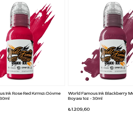
Uygulama öncesinde gerekli miktarı temiz ve tek
kullanımlık boya kabına alınız. Kırmızı detay, floral
çalışma, botanik tasarım, portre, shading, dolgu veya
cover-up uygulamalarında uygulama tekniğinize göre
kullanabilirsiniz.
Daha açık veya farklı kırmızı tonlar gerekiyorsa uygun
mixing ya da shading solüsyonu ile ayrı bir boya
kabında karışım hazırlanabilir. Farklı renklerle
çalışılacaksa her ton için ayrı kap kullanmak, uygulama
sırasında daha düzenli ilerlemenize yardımcı olur.
Kullanım sonrasında kapağı sıkıca kapatınız. Ürünü
s Ink Rose Red Kırmızı Dövme
World Famous Ink Blackberry 
serin, kuru ve doğrudan güneş ışığı almayan bir
 30ml
Boyası 1oz - 30ml
ortamda saklayınız.
₺1.209,60
Sık Sorulan Sorular
S: World Famous Ink Mayon Lava Red hangi